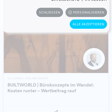
SCHLIESSEN
PERSONALISIEREN
ALLE AKZEPTIEREN
11.3.2026 | ONLINE-EVENT
BUILTWORLD | Bürokonzepte im Wandel:
Kosten runter – Wertbeitrag rauf