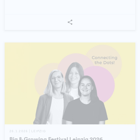
26.1.2026 | LEIPZIG
Big & Growing Festival Leipzig 2026