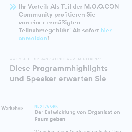
Ihr Vorteil: Als Teil der M.O.O.CON
Community profitieren Sie
von einer ermäßigten
Teilnahmegebühr! Ab sofort
hier
anmelden
!
WAS MACHT DEN JAM ZU EINER WOW-KONFERENZ?
Diese Programmhighlights
und Speaker erwarten Sie
NEXT:WORK
Workshop
Der Entwicklung von Organisation
Raum geben
Wir gehen einen Schritt weiter in der New