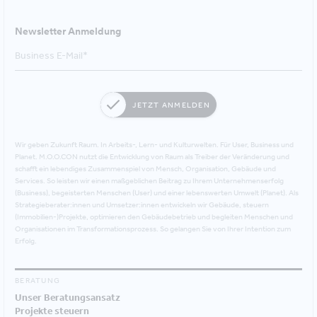
Newsletter Anmeldung
JETZT ANMELDEN
Wir geben Zukunft Raum. In Arbeits-, Lern- und Kulturwelten. Für User, Business und
Planet. M.O.O.CON nutzt die Entwicklung von Raum als Treiber der Veränderung und
schafft ein lebendiges Zusammenspiel von Mensch, Organisation, Gebäude und
Services. So leisten wir einen maßgeblichen Beitrag zu Ihrem Unternehmenserfolg
(Business), begeisterten Menschen (User) und einer lebenswerten Umwelt (Planet). Als
Strategieberater:innen und Umsetzer:innen entwickeln wir Gebäude, steuern
(Immobilien-)Projekte, optimieren den Gebäudebetrieb und begleiten Menschen und
Organisationen im Transformationsprozess. So gelangen Sie von Ihrer Intention zum
Erfolg.
BERATUNG
Unser Beratungsansatz
Projekte steuern