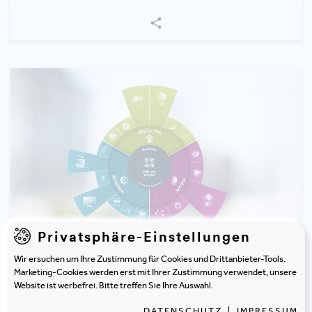
Privatsphäre-Einstellungen
Wir ersuchen um Ihre Zustimmung für Cookies und Drittanbieter-Tools.
21.02.2025
Marketing-Cookies werden erst mit Ihrer Zustimmung verwendet, unsere
Mind:shift – Energie neu denken: 6 Schritte
Website ist werbefrei. Bitte treffen Sie Ihre Auswahl.
zur Energiewende im Immobiliensektor
DATENSCHUTZ
|
IMPRESSUM