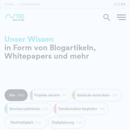
Home
Unser Wissen
DE
EN
Unser Wissen
in Form von Blog­artikeln,
Whitepapers und mehr
Alle
(166)
Projekte steuern
(41)
Gebäude entwickeln
(107)
Services optimieren
(59)
Transformation begleiten
(66)
Nachhaltigkeit
(42)
Digitalisierung
(42)