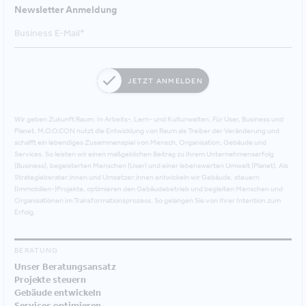
Newsletter Anmeldung
JETZT ANMELDEN
Wir geben Zukunft Raum. In Arbeits-, Lern- und Kulturwelten. Für User, Business und
Planet. M.O.O.CON nutzt die Entwicklung von Raum als Treiber der Veränderung und
schafft ein lebendiges Zusammenspiel von Mensch, Organisation, Gebäude und
Services. So leisten wir einen maßgeblichen Beitrag zu Ihrem Unternehmenserfolg
(Business), begeisterten Menschen (User) und einer lebenswerten Umwelt (Planet). Als
Strategieberater:innen und Umsetzer:innen entwickeln wir Gebäude, steuern
(Immobilien-)Projekte, optimieren den Gebäudebetrieb und begleiten Menschen und
Organisationen im Transformationsprozess. So gelangen Sie von Ihrer Intention zum
Erfolg.
BERATUNG
Unser Beratungsansatz
Projekte steuern
Gebäude entwickeln
Services optimieren