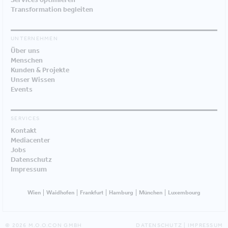
Transformation begleiten
UNTERNEHMEN
Über uns
Menschen
Kunden & Projekte
Unser Wissen
Events
SERVICES
Kontakt
Mediacenter
Jobs
Datenschutz
Impressum
Wien
Waidhofen
Frankfurt
Hamburg
München
Luxembourg
© 2026 M.O.O.CON GMBH
DATENSCHUTZ
|
IMPRESSUM