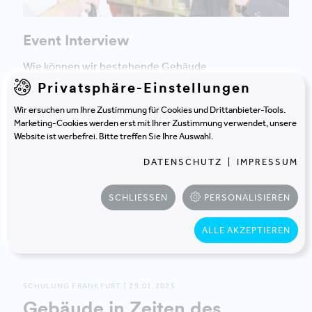
Event Interview
Wie können wir bestehende Gebäude
ressourcenschonend nutzen und dabei echte
Privatsphäre-Einstellungen
Kreislaufwirtschaft im großen Stil umsetzen? In
Wir ersuchen um Ihre Zustimmung für Cookies und Drittanbieter-Tools.
diesem Gespräch beleuchten Christoph Müller-Thiede
Marketing-Cookies werden erst mit Ihrer Zustimmung verwendet, unsere
und Martin Käfer die Potenziale der Bestandsnutzung
Website ist werbefrei. Bitte treffen Sie Ihre Auswahl.
und Revitalisierung – mit spannenden Beispielen und
DATENSCHUTZ
|
IMPRESSUM
klaren Botschaften für eine nachhaltige Zukunft.
SCHLIESSEN
PERSONALISIEREN
ZUM VIDEO
ALLE AKZEPTIEREN
SCHULUNG FRANKFURT | 29.01.2025
Gebäude in Zeiten des