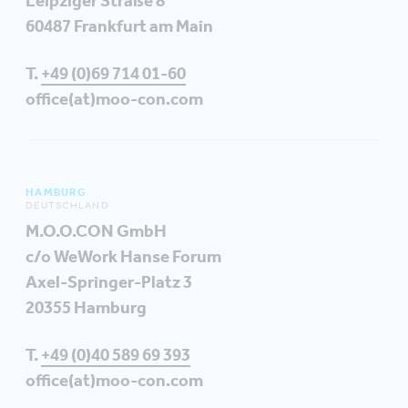
Leipziger Straße 8
60487 Frankfurt am Main
T.
+49 (0)69 714 01-60
office(at)moo-con.com
HAMBURG
DEUTSCHLAND
M.O.O.CON GmbH
c/o WeWork Hanse Forum
Axel-Springer-Platz 3
20355 Hamburg
T.
+49 (0)40 589 69 393
office(at)moo-con.com