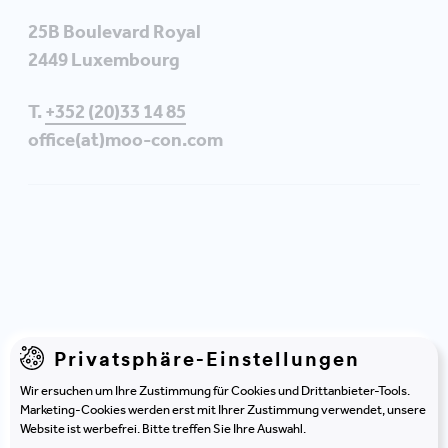
25B Boulevard Royal
2449 Luxembourg
T.
+352 (20)33 14 85
office(at)moo-con.com
Oder noch einfacher in
Privatsphäre-Einstellungen
Kontakt treten?
Wir ersuchen um Ihre Zustimmung für Cookies und Drittanbieter-Tools.
Marketing-Cookies werden erst mit Ihrer Zustimmung verwendet, unsere
Nutzen Sie das Formular.
Website ist werbefrei. Bitte treffen Sie Ihre Auswahl.