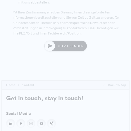
mit uns abbestellen.
Mit Ihrer Zustimmung erlauben Sie uns, Ihnen die angeforderten
Informationen bereitzustellen und Sie von Zeit zu Zeit zu anderen, für
Sie interessanten Themen (z.B. themenspezifische Newsletter oder
Veranstaltungen in Ihrer Region) zu kontaktieren. Dazu benötigen wir
Ihre PLZ/Ort und Ihren Fachbereich/Position.
JETZT SENDEN
Home
Kontakt
Back to top
Get in touch, stay in touch!
Social Media