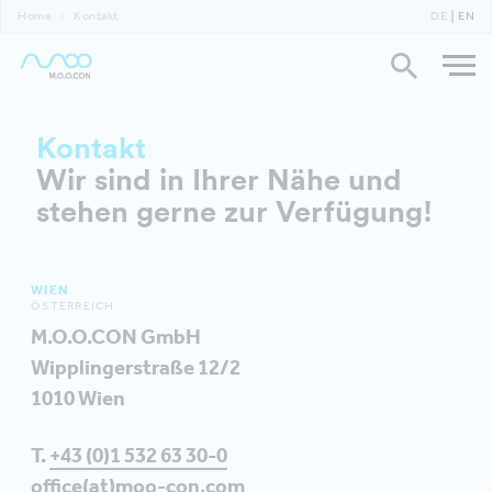
Home
Kontakt
DE
EN
Kontakt
Wir sind in Ihrer Nähe und
stehen gerne zur Verfügung!
WIEN
ÖSTERREICH
M.O.O.CON GmbH
Wipplingerstraße 12/2
1010 Wien
T.
+43 (0)1 532 63 30-0
office(at)moo-con.com