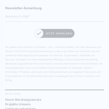
Newsletter Anmeldung
JETZT ANMELDEN
Wir geben Zukunft Raum. In Arbeits-, Lern- und Kulturwelten. Für User, Business und
Planet. M.O.O.CON nutzt die Entwicklung von Raum als Treiber der Veränderung und
schafft ein lebendiges Zusammenspiel von Mensch, Organisation, Gebäude und
Services. So leisten wir einen maßgeblichen Beitrag zu Ihrem Unternehmenserfolg
(Business), begeisterten Menschen (User) und einer lebenswerten Umwelt (Planet). Als
Strategieberater:innen und Umsetzer:innen entwickeln wir Gebäude, steuern
(Immobilien-)Projekte, optimieren den Gebäudebetrieb und begleiten Menschen und
Organisationen im Transformationsprozess. So gelangen Sie von Ihrer Intention zum
Erfolg.
BERATUNG
Unser Beratungsansatz
Projekte steuern
Gebäude entwickeln