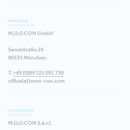
MÜNCHEN
DEUTSCHLAND
M.O.O.CON GmbH
Sandstraße 26
80335 München
T.
+49 (0)89 125 091 730
office(at)moo-con.com
LUXEMBOURG
LUXEMBOURG
M.O.O.CON S.à.r.l.