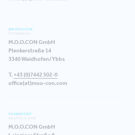
WAIDHOFEN
ÖSTERREICH
M.O.O.CON GmbH
Plenkerstraße 14
3340 Waidhofen/Ybbs
T.
+43 (0)7442 502-0
office(at)moo-con.com
FRANKFURT
DEUTSCHLAND
M.O.O.CON GmbH