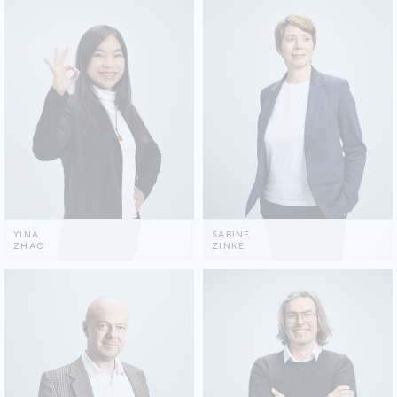
YINA
SABINE
ZHAO
ZINKE