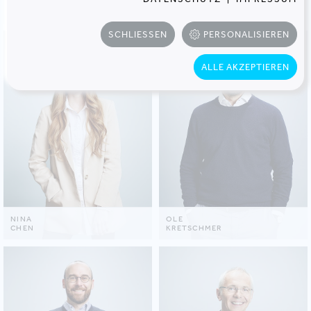
ARMIN
KAROLINE
KNAUS
KOCH
SCHLIESSEN
PERSONALISIEREN
ALLE AKZEPTIEREN
NINA
OLE
CHEN
KRETSCHMER