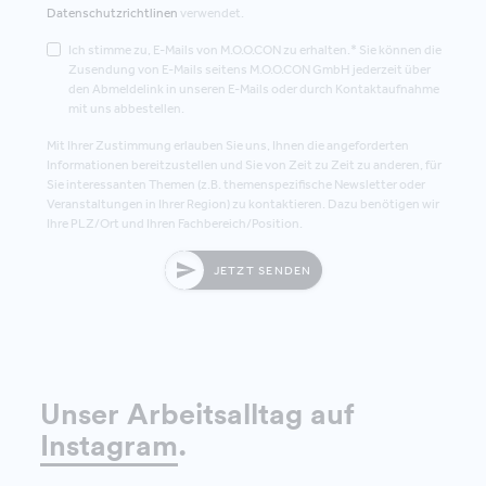
Datenschutzrichtlinen
verwendet.
Ich stimme zu, E-Mails von M.O.O.CON zu erhalten.* Sie können die
Zusendung von E-Mails seitens M.O.O.CON GmbH jederzeit über
den Abmeldelink in unseren E-Mails oder durch Kontaktaufnahme
mit uns abbestellen.
Mit Ihrer Zustimmung erlauben Sie uns, Ihnen die angeforderten
Informationen bereitzustellen und Sie von Zeit zu Zeit zu anderen, für
Sie interessanten Themen (z.B. themenspezifische Newsletter oder
Veranstaltungen in Ihrer Region) zu kontaktieren. Dazu benötigen wir
Ihre PLZ/Ort und Ihren Fachbereich/Position.
JETZT SENDEN
Unser Arbeitsalltag auf
Instagram
.