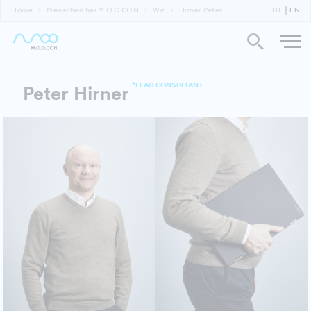
Home
Menschen bei M.O.O.CON
Wir
Hirner Peter
DE
EN
*LEAD CONSULTANT
Peter Hirner