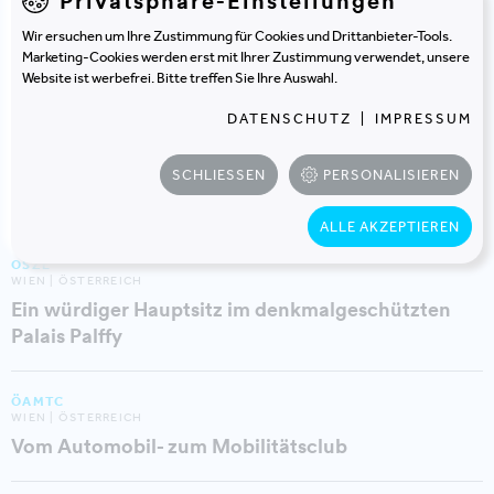
Privatsphäre-Einstellungen
KONICA MINOLTA
WIEN | ÖSTERREICH
Wir ersuchen um Ihre Zustimmung für Cookies und Drittanbieter-Tools.
Marketing-Cookies werden erst mit Ihrer Zustimmung verwendet, unsere
Minimalistisch zum Workplace of the Future
Website ist werbefrei. Bitte treffen Sie Ihre Auswahl.
DATENSCHUTZ
|
IMPRESSUM
MARS AUSTRIA
WIEN | ÖSTERREICH
Ein neues Zuhause von und für die
SCHLIESSEN
PERSONALISIEREN
MitarbeiterInnen
ALLE AKZEPTIEREN
OSZE
WIEN | ÖSTERREICH
Ein würdiger Hauptsitz im denkmalgeschützten
Palais Palffy
ÖAMTC
WIEN | ÖSTERREICH
Vom Automobil- zum Mobilitätsclub