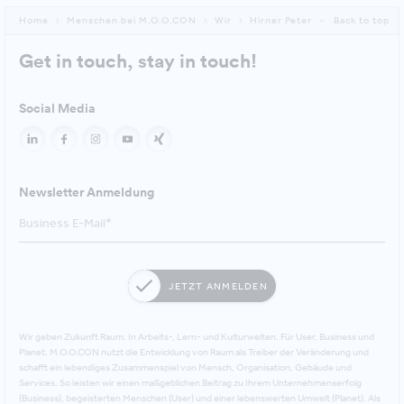
Home
Menschen bei M.O.O.CON
Wir
Hirner Peter
Back to top
Get in touch, stay in touch!
Social Media
Newsletter Anmeldung
JETZT ANMELDEN
Wir geben Zukunft Raum. In Arbeits-, Lern- und Kulturwelten. Für User, Business und
Planet. M.O.O.CON nutzt die Entwicklung von Raum als Treiber der Veränderung und
schafft ein lebendiges Zusammenspiel von Mensch, Organisation, Gebäude und
Services. So leisten wir einen maßgeblichen Beitrag zu Ihrem Unternehmenserfolg
(Business), begeisterten Menschen (User) und einer lebenswerten Umwelt (Planet). Als