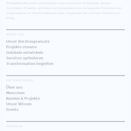
Strategieberater:innen und Umsetzer:innen entwickeln wir Gebäude, steuern
(Immobilien-)Projekte, optimieren den Gebäudebetrieb und begleiten Menschen und
Organisationen im Transformationsprozess. So gelangen Sie von Ihrer Intention zum
Erfolg.
BERATUNG
Unser Beratungsansatz
Projekte steuern
Gebäude entwickeln
Services optimieren
Transformation begleiten
UNTERNEHMEN
Über uns
Menschen
Kunden & Projekte
Unser Wissen
Events
SERVICES