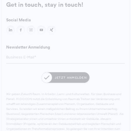
Get in touch, stay in touch!
Social Media
Newsletter Anmeldung
JETZT ANMELDEN
Wir geben Zukunft Raum. In Arbeits-, Lern- und Kulturwelten. Für User, Business und
Planet. M.O.O.CON nutzt die Entwicklung von Raum als Treiber der Veränderung und
schafft ein lebendiges Zusammenspiel von Mensch, Organisation, Gebäude und
Services. So leisten wir einen maßgeblichen Beitrag zu Ihrem Unternehmenserfolg
(Business), begeisterten Menschen (User) und einer lebenswerten Umwelt (Planet). Als
Strategieberater:innen und Umsetzer:innen entwickeln wir Gebäude, steuern
(Immobilien-)Projekte, optimieren den Gebäudebetrieb und begleiten Menschen und
Organisationen im Transformationsprozess. So gelangen Sie von Ihrer Intention zum