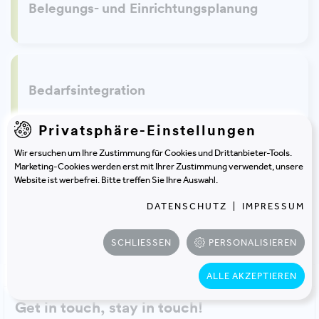
Belegungs- und Einrichtungsplanung
Bedarfsintegration
Privatsphäre-Einstellungen
Wir ersuchen um Ihre Zustimmung für Cookies und Drittanbieter-Tools.
Marketing-Cookies werden erst mit Ihrer Zustimmung verwendet, unsere
Gebäudeanalyse und Belegungsstudie
Website ist werbefrei. Bitte treffen Sie Ihre Auswahl.
DATENSCHUTZ
|
IMPRESSUM
SCHLIESSEN
PERSONALISIEREN
Home
Beratung
ALLE AKZEPTIEREN
Back to top
Get in touch, stay in touch!