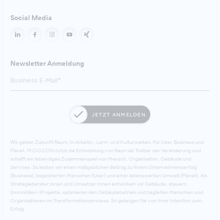
Social Media
Newsletter Anmeldung
JETZT ANMELDEN
Wir geben Zukunft Raum. In Arbeits-, Lern- und Kulturwelten. Für User, Business und
Planet. M.O.O.CON nutzt die Entwicklung von Raum als Treiber der Veränderung und
schafft ein lebendiges Zusammenspiel von Mensch, Organisation, Gebäude und
Services. So leisten wir einen maßgeblichen Beitrag zu Ihrem Unternehmenserfolg
(Business), begeisterten Menschen (User) und einer lebenswerten Umwelt (Planet). Als
Strategieberater:innen und Umsetzer:innen entwickeln wir Gebäude, steuern
(Immobilien-)Projekte, optimieren den Gebäudebetrieb und begleiten Menschen und
Organisationen im Transformationsprozess. So gelangen Sie von Ihrer Intention zum
Erfolg.