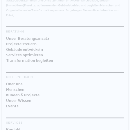
Strategieberater:innen und Umsetzer:innen entwickeln wir Gebäude, steuern
(Immobilien-)Projekte, optimieren den Gebäudebetrieb und begleiten Menschen und
Organisationen im Transformationsprozess. So gelangen Sie von Ihrer Intention zum
Erfolg.
BERATUNG
Unser Beratungsansatz
Projekte steuern
Gebäude entwickeln
Services optimieren
Transformation begleiten
UNTERNEHMEN
Über uns
Menschen
Kunden & Projekte
Unser Wissen
Events
SERVICES
Kontakt