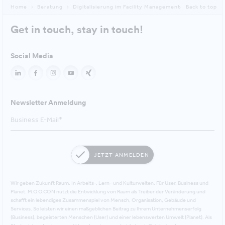
Home
Beratung
Digitalisierung im Facility Management
Back to top
Get in touch, stay in touch!
Social Media
Newsletter Anmeldung
JETZT ANMELDEN
Wir geben Zukunft Raum. In Arbeits-, Lern- und Kulturwelten. Für User, Business und
Planet. M.O.O.CON nutzt die Entwicklung von Raum als Treiber der Veränderung und
schafft ein lebendiges Zusammenspiel von Mensch, Organisation, Gebäude und
Services. So leisten wir einen maßgeblichen Beitrag zu Ihrem Unternehmenserfolg
(Business), begeisterten Menschen (User) und einer lebenswerten Umwelt (Planet). Als