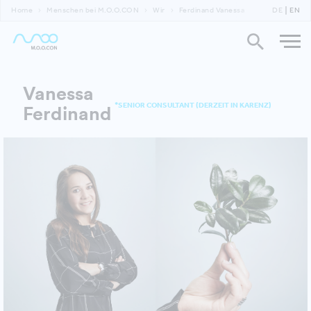
Home
Menschen bei M.O.O.CON
Wir
Ferdinand Vanessa
DE
EN
Vanessa
*SENIOR CONSULTANT (DERZEIT IN KARENZ)
Ferdinand