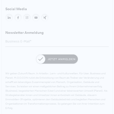
Social Media
Newsletter Anmeldung
JETZT ANMELDEN
Wir geben Zukunft Raum. In Arbeits-, Lern- und Kulturwelten. Für User, Business und
Planet. M.O.O.CON nutzt die Entwicklung von Raum als Treiber der Veränderung und
schafft ein lebendiges Zusammenspiel von Mensch, Organisation, Gebäude und
Services. So leisten wir einen maßgeblichen Beitrag zu Ihrem Unternehmenserfolg
(Business), begeisterten Menschen (User) und einer lebenswerten Umwelt (Planet). Als
Strategieberater:innen und Umsetzer:innen entwickeln wir Gebäude, steuern
(Immobilien-)Projekte, optimieren den Gebäudebetrieb und begleiten Menschen und
Organisationen im Transformationsprozess. So gelangen Sie von Ihrer Intention zum
Erfolg.