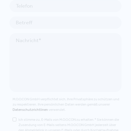
M.O.O.CON GmbH verpflichtet sich, Ihre Privatsphäre zu schützen und
zu respektieren. Ihre persönlichen Daten werden gemäß unserer
Datenschutzrichtlinen
verwendet.
Ich stimme zu, E-Mails von M.O.O.CON zu erhalten.* Sie können die
Zusendung von E-Mails seitens M.O.O.CON GmbH jederzeit über
den Abmeldelink in unseren E-Mails oder durch Kontaktaufnahme