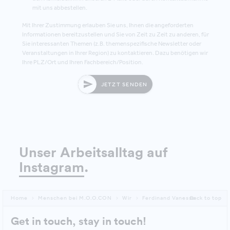
mit uns abbestellen.
Mit Ihrer Zustimmung erlauben Sie uns, Ihnen die angeforderten
Informationen bereitzustellen und Sie von Zeit zu Zeit zu anderen, für
Sie interessanten Themen (z.B. themenspezifische Newsletter oder
Veranstaltungen in Ihrer Region) zu kontaktieren. Dazu benötigen wir
Ihre PLZ/Ort und Ihren Fachbereich/Position.
JETZT SENDEN
Unser Arbeitsalltag auf
Instagram
.
Home
Menschen bei M.O.O.CON
Wir
Ferdinand Vanessa
Back to top
Get in touch, stay in touch!