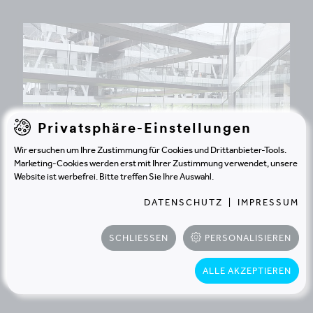
Privatsphäre-Einstellungen
Wir ersuchen um Ihre Zustimmung für Cookies und Drittanbieter-Tools.
Marketing-Cookies werden erst mit Ihrer Zustimmung verwendet, unsere
Website ist werbefrei. Bitte treffen Sie Ihre Auswahl.
DATENSCHUTZ
|
IMPRESSUM
ADIDAS
HERZOGENAURACH | DEUTSCHLAND
Mit Leidenschaft für die World of Sports
SCHLIESSEN
PERSONALISIEREN
ALLE AKZEPTIEREN