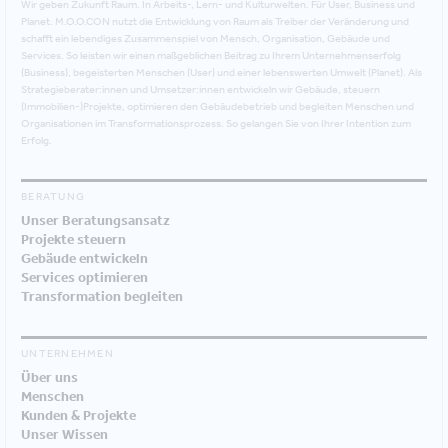
Wir geben Zukunft Raum. In Arbeits-, Lern- und Kulturwelten. Für User, Business und
Planet. M.O.O.CON nutzt die Entwicklung von Raum als Treiber der Veränderung und
schafft ein lebendiges Zusammenspiel von Mensch, Organisation, Gebäude und
Services. So leisten wir einen maßgeblichen Beitrag zu Ihrem Unternehmenserfolg
(Business), begeisterten Menschen (User) und einer lebenswerten Umwelt (Planet). Als
Strategieberater:innen und Umsetzer:innen entwickeln wir Gebäude, steuern
(Immobilien-)Projekte, optimieren den Gebäudebetrieb und begleiten Menschen und
Organisationen im Transformationsprozess. So gelangen Sie von Ihrer Intention zum
Erfolg.
BERATUNG
Unser Beratungsansatz
Projekte steuern
Gebäude entwickeln
Services optimieren
Transformation begleiten
UNTERNEHMEN
Über uns
Menschen
Kunden & Projekte
Unser Wissen