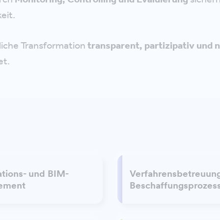
eit.
liche Transformation
transparent, partizipativ und 
et.
ations- und BIM-
Verfahrensbetreuung
ement
Beschaffungsprozes