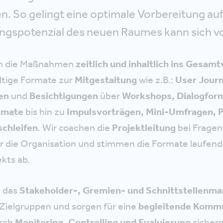
. So gelingt eine optimale Vorbereitung au
ngspotenzial des neuen Raumes kann sich vol
en die Maßnahmen
zeitlich und inhaltlich ins Gesam
ältige Formate zur
Mitgestaltung
wie z.B.:
User Jour
gen
und
Besichtigungen
über
Workshops, Dialogfor
rmate
bis hin zu
Impulsvorträgen, Mini-Umfragen, 
schleifen
. Wir coachen die
Projektleitung
bei Fragen
ür die Organisation und stimmen die Formate laufend
kts ab.
 das
Stakeholder-, Gremien- und Schnittstellenm
 Zielgruppen und sorgen für eine
begleitende Kommu
rch
Monitoring, Controlling und Evaluierung
sichern