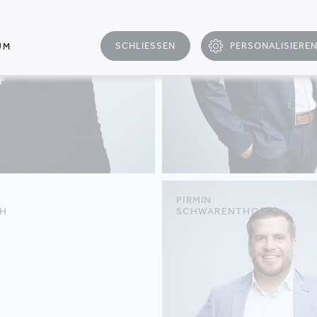
SCHLIESSEN
PERSONALISIERE
UM
PIRMIN
H
SCHWARENTHORER