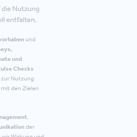
f die Nutzung
l entfalten.
tvorhaben
und
neys,
mate und
Pulse Checks
 zur Nutzung
 mit den Zielen
anagement
,
nikation
der
 wir Wirkung und