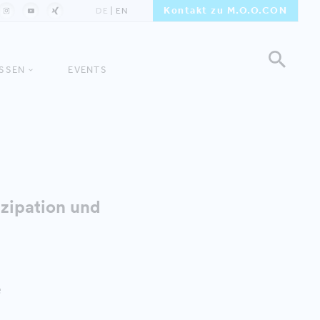
Kontakt zu M.O.O.CON
DE
EN
ISSEN
EVENTS
izipation und
e