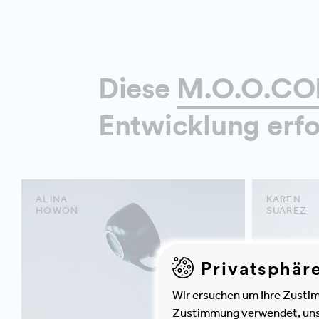
Diese
M.O.O.CON
Entwicklung erfo
ALINA
KAREN
HOWON
SUAREZ
Privatsphär
Wir ersuchen um Ihre Zustim
Zustimmung verwendet, unser