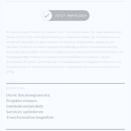
JETZT ANMELDEN
Wir geben Zukunft Raum. In Arbeits-, Lern- und Kulturwelten. Für User, Business und
Planet. M.O.O.CON nutzt die Entwicklung von Raum als Treiber der Veränderung und
schafft ein lebendiges Zusammenspiel von Mensch, Organisation, Gebäude und
Services. So leisten wir einen maßgeblichen Beitrag zu Ihrem Unternehmenserfolg
(Business), begeisterten Menschen (User) und einer lebenswerten Umwelt (Planet). Als
Strategieberater:innen und Umsetzer:innen entwickeln wir Gebäude, steuern
(Immobilien-)Projekte, optimieren den Gebäudebetrieb und begleiten Menschen und
Organisationen im Transformationsprozess. So gelangen Sie von Ihrer Intention zum
Erfolg.
BERATUNG
Unser Beratungsansatz
Projekte steuern
Gebäude entwickeln
Services optimieren
Transformation begleiten