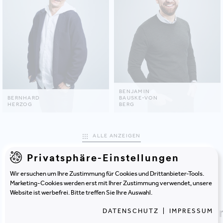
BENJAMIN
BERNHARD
BAUSKE-VON
HERZOG
BERG
ALLE ANZEIGEN
Privatsphäre-Einstellungen
Lassen Sie sich von
Wir ersuchen um Ihre Zustimmung für Cookies und Drittanbieter-Tools.
Marketing-Cookies werden erst mit Ihrer Zustimmung verwendet, unsere
erfolgreich
Website ist werbefrei. Bitte treffen Sie Ihre Auswahl.
umgesetzen
Projekten
inspiriere
DATENSCHUTZ
|
IMPRESSUM