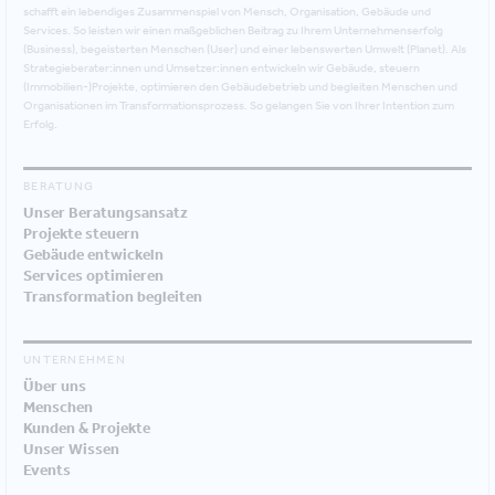
schafft ein lebendiges Zusammenspiel von Mensch, Organisation, Gebäude und
Services. So leisten wir einen maßgeblichen Beitrag zu Ihrem Unternehmenserfolg
(Business), begeisterten Menschen (User) und einer lebenswerten Umwelt (Planet). Als
Strategieberater:innen und Umsetzer:innen entwickeln wir Gebäude, steuern
(Immobilien-)Projekte, optimieren den Gebäudebetrieb und begleiten Menschen und
Organisationen im Transformationsprozess. So gelangen Sie von Ihrer Intention zum
Erfolg.
BERATUNG
Unser Beratungsansatz
Projekte steuern
Gebäude entwickeln
Services optimieren
Transformation begleiten
UNTERNEHMEN
Über uns
Menschen
Kunden & Projekte
Unser Wissen
Events