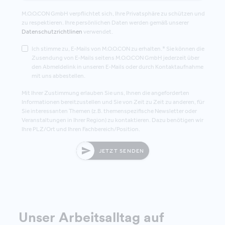
M.O.O.CON GmbH verpflichtet sich, Ihre Privatsphäre zu schützen und
zu respektieren. Ihre persönlichen Daten werden gemäß unserer
Datenschutzrichtlinen
verwendet.
Ich stimme zu, E-Mails von M.O.O.CON zu erhalten.* Sie können die
Zusendung von E-Mails seitens M.O.O.CON GmbH jederzeit über
den Abmeldelink in unseren E-Mails oder durch Kontaktaufnahme
mit uns abbestellen.
Mit Ihrer Zustimmung erlauben Sie uns, Ihnen die angeforderten
Informationen bereitzustellen und Sie von Zeit zu Zeit zu anderen, für
Sie interessanten Themen (z.B. themenspezifische Newsletter oder
Veranstaltungen in Ihrer Region) zu kontaktieren. Dazu benötigen wir
Ihre PLZ/Ort und Ihren Fachbereich/Position.
JETZT SENDEN
Unser Arbeitsalltag auf