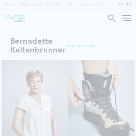
Home
Menschen bei M.O.O.CON
Wir
Kaltenbrunner Bernadette
DE
EN
Bernadette
*INTERNE SERVICES
Kaltenbrunner