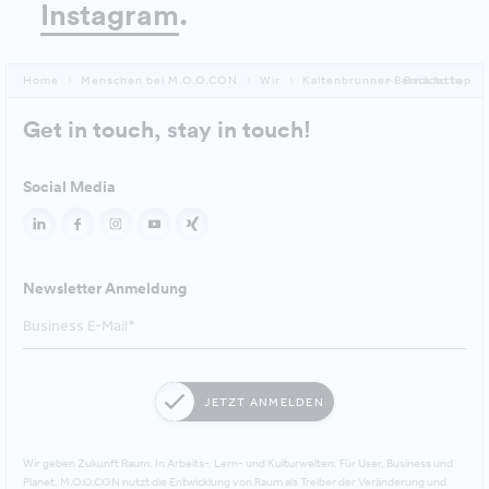
Instagram
.
Home
Menschen bei M.O.O.CON
Wir
Kaltenbrunner Bernadette
Back to top
Get in touch, stay in touch!
Social Media
Newsletter Anmeldung
JETZT ANMELDEN
Wir geben Zukunft Raum. In Arbeits-, Lern- und Kulturwelten. Für User, Business und
Planet. M.O.O.CON nutzt die Entwicklung von Raum als Treiber der Veränderung und