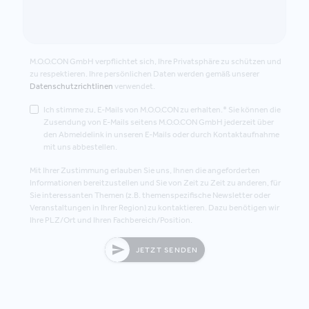
M.O.O.CON GmbH verpflichtet sich, Ihre Privatsphäre zu schützen und
zu respektieren. Ihre persönlichen Daten werden gemäß unserer
Datenschutzrichtlinen
verwendet.
Ich stimme zu, E-Mails von M.O.O.CON zu erhalten.* Sie können die
Zusendung von E-Mails seitens M.O.O.CON GmbH jederzeit über
den Abmeldelink in unseren E-Mails oder durch Kontaktaufnahme
mit uns abbestellen.
Mit Ihrer Zustimmung erlauben Sie uns, Ihnen die angeforderten
Informationen bereitzustellen und Sie von Zeit zu Zeit zu anderen, für
Sie interessanten Themen (z.B. themenspezifische Newsletter oder
Veranstaltungen in Ihrer Region) zu kontaktieren. Dazu benötigen wir
Ihre PLZ/Ort und Ihren Fachbereich/Position.
JETZT SENDEN