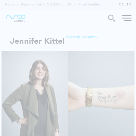
Home
Menschen bei M.O.O.CON
Wir
Kittel Jennifer
DE
EN
*INTERNE SERVICES
Jennifer Kittel