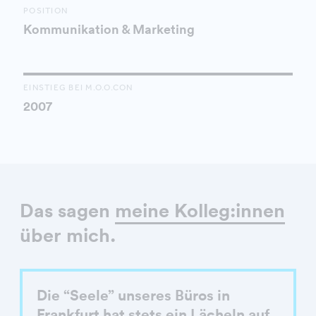
POSITION
Kommunikation & Marketing
EINSTIEG BEI M.O.O.CON
2007
Das sagen
meine Kolleg:innen
über mich.
Die “Seele” unseres Büros in
Frankfurt hat stets ein Lächeln auf