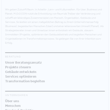
Wir geben Zukunft Raum. In Arbeits-, Lern- und Kulturwelten. Für User, Business und
Planet. M.O.O.CON nutzt die Entwicklung von Raum als Treiber der Veränderung und
schafft ein lebendiges Zusammenspiel von Mensch, Organisation, Gebäude und
Services. So leisten wir einen maßgeblichen Beitrag zu Ihrem Unternehmenserfolg
(Business), begeisterten Menschen (User) und einer lebenswerten Umwelt (Planet). Als
Strategieberater:innen und Umsetzer:innen entwickeln wir Gebäude, steuern
(Immobilien-)Projekte, optimieren den Gebäudebetrieb und begleiten Menschen und
Organisationen im Transformationsprozess. So gelangen Sie von Ihrer Intention zum
Erfolg.
BERATUNG
Unser Beratungsansatz
Projekte steuern
Gebäude entwickeln
Services optimieren
Transformation begleiten
UNTERNEHMEN
Über uns
Menschen