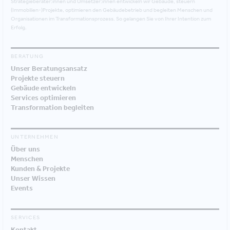
Strategieberater:innen und Umsetzer:innen entwickeln wir Gebäude, steuern
(Immobilien-)Projekte, optimieren den Gebäudebetrieb und begleiten Menschen und
Organisationen im Transformationsprozess. So gelangen Sie von Ihrer Intention zum
Erfolg.
BERATUNG
Unser Beratungsansatz
Projekte steuern
Gebäude entwickeln
Services optimieren
Transformation begleiten
UNTERNEHMEN
Über uns
Menschen
Kunden & Projekte
Unser Wissen
Events
SERVICES
Kontakt