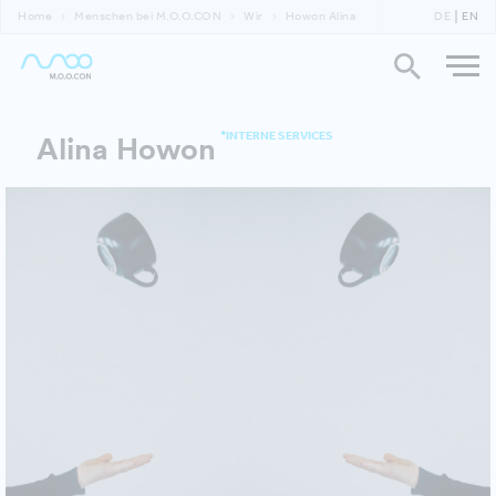
Home
Menschen bei M.O.O.CON
Wir
Howon Alina
DE
EN
*INTERNE SERVICES
Alina Howon