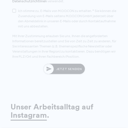
Datenschutzrichtlinen
verwendet.
Ich stimme zu, E-Mails von M.O.O.CON zu erhalten.* Sie können die
Zusendung von E-Mails seitens M.O.O.CON GmbH jederzeit über
den Abmeldelink in unseren E-Mails oder durch Kontaktaufnahme
mit uns abbestellen.
Mit Ihrer Zustimmung erlauben Sie uns, Ihnen die angeforderten
Informationen bereitzustellen und Sie von Zeit zu Zeit zu anderen, für
Sie interessanten Themen (z.B. themenspezifische Newsletter oder
Veranstaltungen in Ihrer Region) zu kontaktieren. Dazu benötigen wir
Ihre PLZ/Ort und Ihren Fachbereich/Position.
JETZT SENDEN
Unser Arbeitsalltag auf
Instagram
.