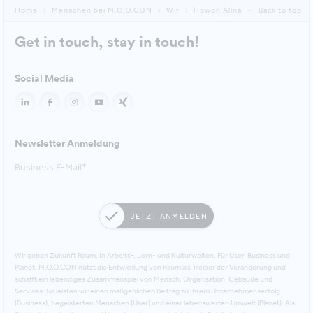
Home
Menschen bei M.O.O.CON
Wir
Howon Alina
Back to top
Get in touch, stay in touch!
Social Media
Newsletter Anmeldung
JETZT ANMELDEN
Wir geben Zukunft Raum. In Arbeits-, Lern- und Kulturwelten. Für User, Business und
Planet. M.O.O.CON nutzt die Entwicklung von Raum als Treiber der Veränderung und
schafft ein lebendiges Zusammenspiel von Mensch, Organisation, Gebäude und
Services. So leisten wir einen maßgeblichen Beitrag zu Ihrem Unternehmenserfolg
(Business), begeisterten Menschen (User) und einer lebenswerten Umwelt (Planet). Als