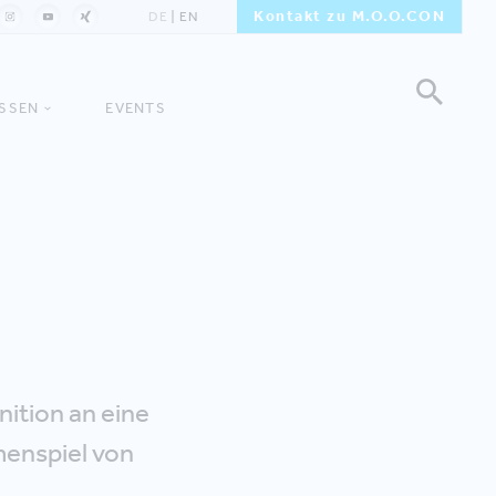
Kontakt zu M.O.O.CON
DE
EN
ISSEN
EVENTS
nition an eine
menspiel von