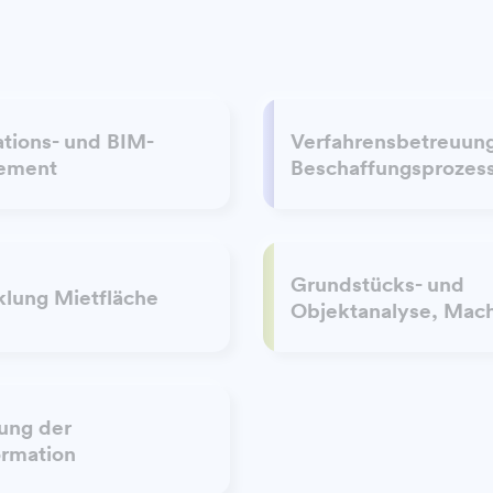
ations- und BIM-
Verfahrensbetreuung
ement
Beschaffungsprozes
Grundstücks- und
klung Mietfläche
Objektanalyse, Mach
ung der
ormation