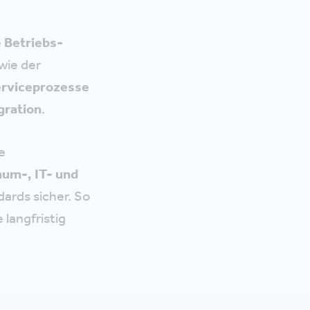
e
Betriebs-
wie der
erviceprozesse
gration
.
e
um-, IT- und
ards sicher. So
e langfristig