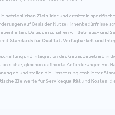
die
betrieblichen Zielbilder
und ermitteln spezifisch
rderungen
auf Basis der Nutzer:innenbedürfnisse so
ebenheiten. Daraus erschaffen wir
Betriebs- und S
somit
Standards für Qualität, Verfügbarkeit und Inte
Beschaffung und Integration des Gebäudebetrieb in di
on sicher, gleichen definierte Anforderungen mit
Ra
anung
ab und stellen die Umsetzung etablierter Stand
stische Zielwerte
für
Servicequalität
und
Kosten
, di