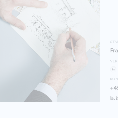
ST
Fr
VER
KON
+4
b.