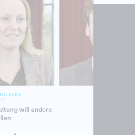
 DIEBURG
ND
ltung will andere
llen