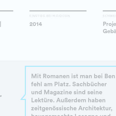
EINSTIEG BEI M.O.O.CON
SCHWE
|
2014
Proje
Gebä
Mit Romanen ist man bei Ben
fehl am Platz. Sachbücher
und Magazine sind seine
r
Lektüre. Außerdem haben
zeitgenössische Architektur,
hausgemachte Lasagne und