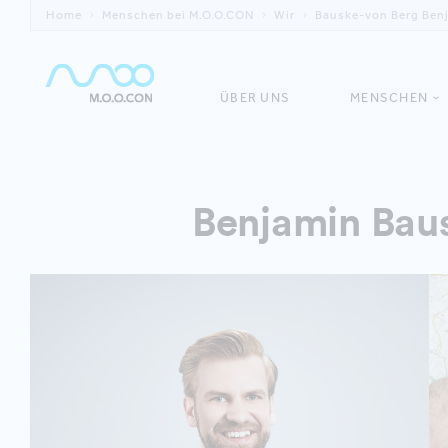
Home
Menschen bei M.O.O.CON
Wir
Bauske-von Berg Ben
ÜBER UNS
MENSCHEN
Benjamin Bau