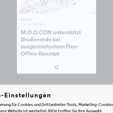
BLOG
18.12.2018 |
M.O.O.CON unterstützt
Studierende bei
ausgezeichnetem Flex-
Office-Konzept
e-Einstellungen
ALLE BEITRÄGE ANZEIGEN
mung für Cookies und Drittanbieter-Tools. Marketing-Cookies
e Website ist werbefrei. Bitte treffen Sie Ihre Auswahl.