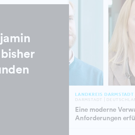
njamin
bisher
unden
LANDKREIS DARMSTADT
DARMSTADT | DEUTSCHLA
Eine moderne Verwa
Anforderungen erfü