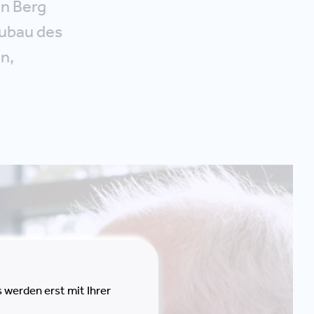
n Berg
eubau des
n,
 werden erst mit Ihrer