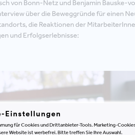
sch von Bonn-Netz und Benjamin Bauske-vo
nterview über die Beweggründe für einen N
andorts, die Reaktionen der MitarbeiterInne
n und Erfolgserlebnisse:
e-Einstellungen
mung für Cookies und Drittanbieter-Tools. Marketing-Cookies
e Website ist werbefrei. Bitte treffen Sie Ihre Auswahl.