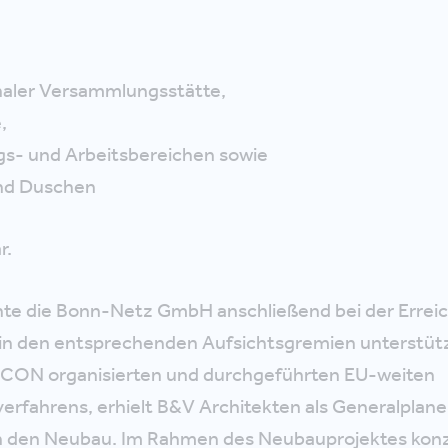
naler Versammlungsstätte,
,
s- und Arbeitsbereichen sowie
nd Duschen
r.
e die Bonn-Netz GmbH anschließend bei der Errei
in den entsprechenden Aufsichtsgremien unterstütz
.CON organisierten und durchgeführten EU-weiten
rfahrens, erhielt B&V Architekten als Generalplan
n den Neubau. Im Rahmen des Neubauprojektes konzi