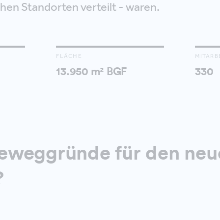
hen Standorten verteilt - waren.
FLÄCHE
MITARB
13.950 m² BGF
330
eweggründe für den neu
?