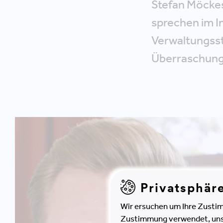
Stefan Möcke
sprechen im I
Verwaltungsst
Überraschunge
Privatsphär
Wir ersuchen um Ihre Zustim
Zustimmung verwendet, unser