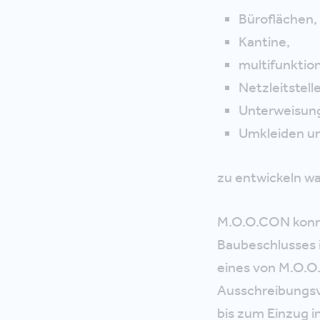
Büroflächen,
Kantine,
multifunktio
Netzleitstelle
Unterweisung
Umkleiden u
zu entwickeln wa
M.O.O.CON konnt
Baubeschlusses 
eines von M.O.O
Ausschreibungsve
bis zum Einzug i