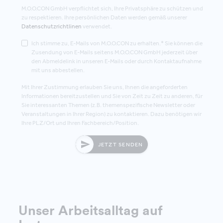
M.O.O.CON GmbH verpflichtet sich, Ihre Privatsphäre zu schützen und
zu respektieren. Ihre persönlichen Daten werden gemäß unserer
Datenschutzrichtlinen
verwendet.
Ich stimme zu, E-Mails von M.O.O.CON zu erhalten.* Sie können die
Zusendung von E-Mails seitens M.O.O.CON GmbH jederzeit über
den Abmeldelink in unseren E-Mails oder durch Kontaktaufnahme
mit uns abbestellen.
Mit Ihrer Zustimmung erlauben Sie uns, Ihnen die angeforderten
Informationen bereitzustellen und Sie von Zeit zu Zeit zu anderen, für
Sie interessanten Themen (z.B. themenspezifische Newsletter oder
Veranstaltungen in Ihrer Region) zu kontaktieren. Dazu benötigen wir
Ihre PLZ/Ort und Ihren Fachbereich/Position.
JETZT SENDEN
Unser Arbeitsalltag auf