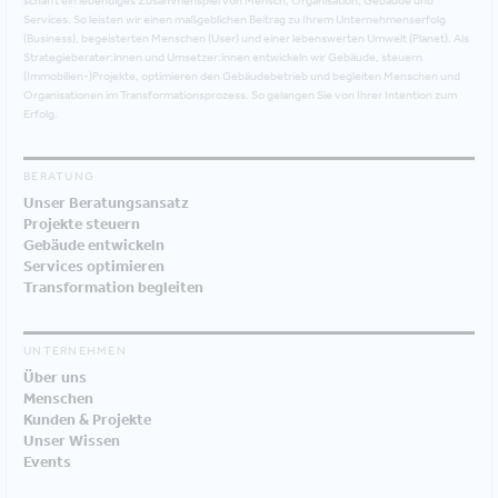
schafft ein lebendiges Zusammenspiel von Mensch, Organisation, Gebäude und
Services. So leisten wir einen maßgeblichen Beitrag zu Ihrem Unternehmenserfolg
(Business), begeisterten Menschen (User) und einer lebenswerten Umwelt (Planet). Als
Strategieberater:innen und Umsetzer:innen entwickeln wir Gebäude, steuern
(Immobilien-)Projekte, optimieren den Gebäudebetrieb und begleiten Menschen und
Organisationen im Transformationsprozess. So gelangen Sie von Ihrer Intention zum
Erfolg.
BERATUNG
Unser Beratungsansatz
Projekte steuern
Gebäude entwickeln
Services optimieren
Transformation begleiten
UNTERNEHMEN
Über uns
Menschen
Kunden & Projekte
Unser Wissen
Events