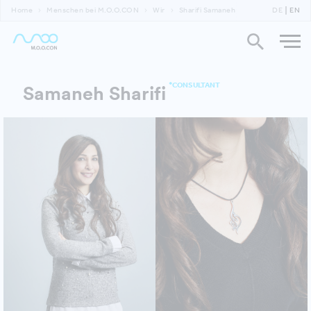
Home
Menschen bei M.O.O.CON
Wir
Sharifi Samaneh
DE
EN
*CONSULTANT
Samaneh Sharifi