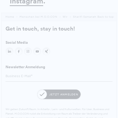
Instagram
.
Home
Menschen bei M.O.O.CON
Wir
Sharifi Samaneh
Back to top
Get in touch, stay in touch!
Social Media
Newsletter Anmeldung
JETZT ANMELDEN
Wir geben Zukunft Raum. In Arbeits-, Lern- und Kulturwelten. Für User, Business und
Planet. M.O.O.CON nutzt die Entwicklung von Raum als Treiber der Veränderung und