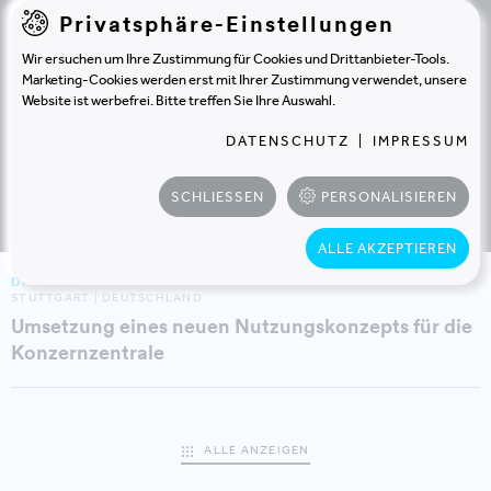
Privatsphäre-Einstellungen
Wir ersuchen um Ihre Zustimmung für Cookies und Drittanbieter-Tools.
Marketing-Cookies werden erst mit Ihrer Zustimmung verwendet, unsere
ADIDAS
Website ist werbefrei. Bitte treffen Sie Ihre Auswahl.
HERZOGENAURACH | DEUTSCHLAND
Mit Leidenschaft für die World of Sports
DATENSCHUTZ
|
IMPRESSUM
SCHLIESSEN
PERSONALISIEREN
ALLE AKZEPTIEREN
DAIMLER
STUTTGART | DEUTSCHLAND
Umsetzung eines neuen Nutzungskonzepts für die
Konzernzentrale
ALLE ANZEIGEN