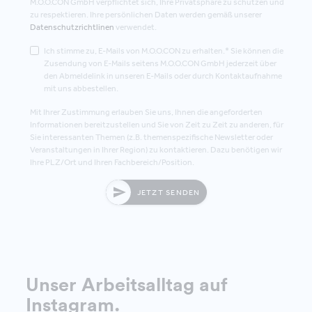
M.O.O.CON GmbH verpflichtet sich, Ihre Privatsphäre zu schützen und
zu respektieren. Ihre persönlichen Daten werden gemäß unserer
Datenschutzrichtlinen
verwendet.
Ich stimme zu, E-Mails von M.O.O.CON zu erhalten.* Sie können die
Zusendung von E-Mails seitens M.O.O.CON GmbH jederzeit über
den Abmeldelink in unseren E-Mails oder durch Kontaktaufnahme
mit uns abbestellen.
Mit Ihrer Zustimmung erlauben Sie uns, Ihnen die angeforderten
Informationen bereitzustellen und Sie von Zeit zu Zeit zu anderen, für
Sie interessanten Themen (z.B. themenspezifische Newsletter oder
Veranstaltungen in Ihrer Region) zu kontaktieren. Dazu benötigen wir
Ihre PLZ/Ort und Ihren Fachbereich/Position.
JETZT SENDEN
Unser Arbeitsalltag auf
Instagram
.