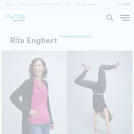
Home
Menschen bei M.O.O.CON
Wir
Engbert Rita
DE
EN
*SENIOR CONSULTANT
Rita Engbert