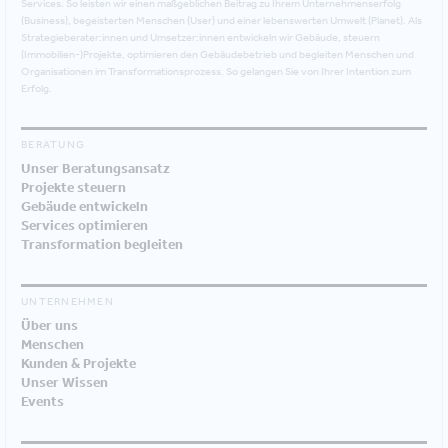
Services. So leisten wir einen maßgeblichen Beitrag zu Ihrem Unternehmenserfolg
(Business), begeisterten Menschen (User) und einer lebenswerten Umwelt (Planet). Als
Strategieberater:innen und Umsetzer:innen entwickeln wir Gebäude, steuern
(Immobilien-)Projekte, optimieren den Gebäudebetrieb und begleiten Menschen und
Organisationen im Transformationsprozess. So gelangen Sie von Ihrer Intention zum
Erfolg.
BERATUNG
Unser Beratungsansatz
Projekte steuern
Gebäude entwickeln
Services optimieren
Transformation begleiten
UNTERNEHMEN
Über uns
Menschen
Kunden & Projekte
Unser Wissen
Events