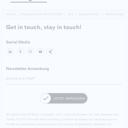
Home
Menschen bei M.O.O.CON
Wir
Engbert Rita
Back to top
Get in touch, stay in touch!
Social Media
Newsletter Anmeldung
JETZT ANMELDEN
Wir geben Zukunft Raum. In Arbeits-, Lern- und Kulturwelten. Für User, Business und
Planet. M.O.O.CON nutzt die Entwicklung von Raum als Treiber der Veränderung und
schafft ein lebendiges Zusammenspiel von Mensch, Organisation, Gebäude und