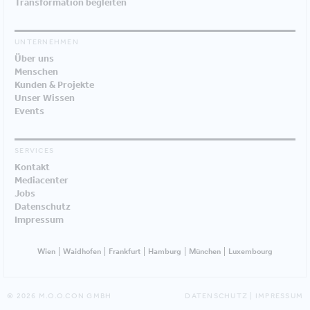
Transformation begleiten
UNTERNEHMEN
Über uns
Menschen
Kunden & Projekte
Unser Wissen
Events
SERVICES
Kontakt
Mediacenter
Jobs
Datenschutz
Impressum
Wien
Waidhofen
Frankfurt
Hamburg
München
Luxembourg
© 2026 M.O.O.CON GMBH
DATENSCHUTZ
|
IMPRESSUM