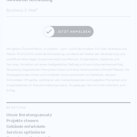
JETZT ANMELDEN
Wir geben Zukunft Raum. In Arbeits-, Lern- und Kulturwelten. Für User, Business und
Planet. M.O.O.CON nutzt die Entwicklung von Raum als Treiber der Veränderung und
schafft ein lebendiges Zusammenspiel von Mensch, Organisation, Gebäude und
Services. So leisten wir einen maßgeblichen Beitrag zu Ihrem Unternehmenserfolg
(Business), begeisterten Menschen (User) und einer lebenswerten Umwelt (Planet). Als
Strategieberater:innen und Umsetzer:innen entwickeln wir Gebäude, steuern
(Immobilien-)Projekte, optimieren den Gebäudebetrieb und begleiten Menschen und
Organisationen im Transformationsprozess. So gelangen Sie von Ihrer Intention zum
Erfolg.
BERATUNG
Unser Beratungsansatz
Projekte steuern
Gebäude entwickeln
Services optimieren