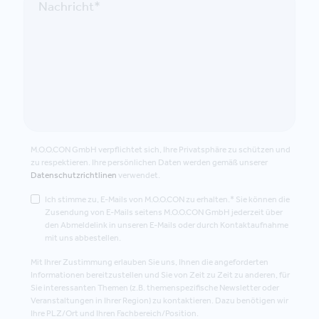
M.O.O.CON GmbH verpflichtet sich, Ihre Privatsphäre zu schützen und
zu respektieren. Ihre persönlichen Daten werden gemäß unserer
Datenschutzrichtlinen
verwendet.
Ich stimme zu, E-Mails von M.O.O.CON zu erhalten.* Sie können die
Zusendung von E-Mails seitens M.O.O.CON GmbH jederzeit über
den Abmeldelink in unseren E-Mails oder durch Kontaktaufnahme
mit uns abbestellen.
Mit Ihrer Zustimmung erlauben Sie uns, Ihnen die angeforderten
Informationen bereitzustellen und Sie von Zeit zu Zeit zu anderen, für
Sie interessanten Themen (z.B. themenspezifische Newsletter oder
Veranstaltungen in Ihrer Region) zu kontaktieren. Dazu benötigen wir
Ihre PLZ/Ort und Ihren Fachbereich/Position.