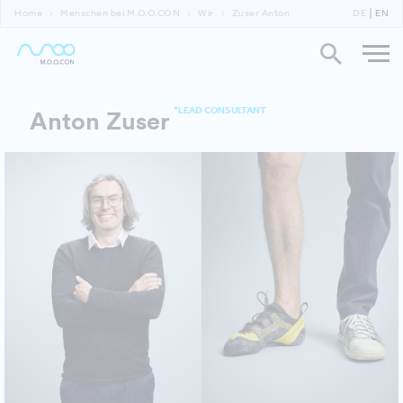
Home
Menschen bei M.O.O.CON
Wir
Zuser Anton
DE
EN
*LEAD CONSULTANT
Anton Zuser