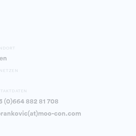
ANDORT
en
NETZEN
TAKTDATEN
3 (0)664 882 81 708
brankovic(at)moo-con.com