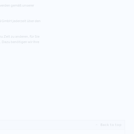
 werden gemäß unserer
N GmbH jederzeit über den
u Zeit zu anderen, für Sie
. Dazu benötigen wir Ihre
Back to top