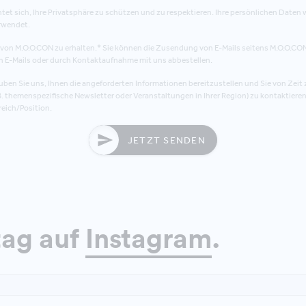
et sich, Ihre Privatsphäre zu schützen und zu respektieren. Ihre persönlichen Daten
rwendet.
s von M.O.O.CON zu erhalten.* Sie können die Zusendung von E-Mails seitens M.O.O.CO
n E-Mails oder durch Kontaktaufnahme mit uns abbestellen.
ben Sie uns, Ihnen die angeforderten Informationen bereitzustellen und Sie von Zeit z
. themenspezifische Newsletter oder Veranstaltungen in Ihrer Region) zu kontaktieren
eich/Position.
JETZT SENDEN
tag auf
Instagram
.