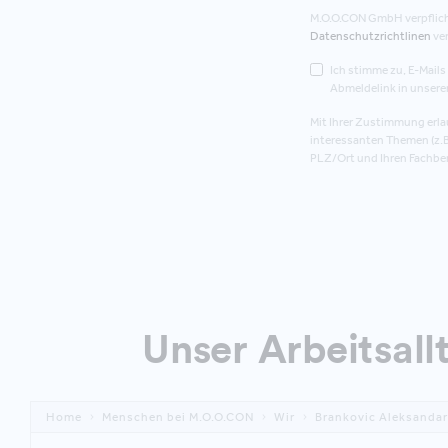
M.O.O.CON GmbH verpflicht
Datenschutzrichtlinen
ve
Ich stimme zu, E-Mail
Abmeldelink in unsere
Mit Ihrer Zustimmung erlau
interessanten Themen (z.B
PLZ/Ort und Ihren Fachber
Unser Arbeitsall
Home
Menschen bei M.O.O.CON
Wir
Brankovic Aleksandar