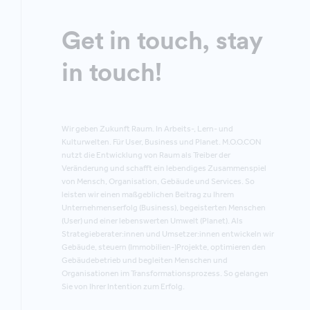
Get in touch, stay
in touch!
Wir geben Zukunft Raum. In Arbeits-, Lern- und
Kulturwelten. Für User, Business und Planet. M.O.O.CON
nutzt die Entwicklung von Raum als Treiber der
Veränderung und schafft ein lebendiges Zusammenspiel
von Mensch, Organisation, Gebäude und Services. So
leisten wir einen maßgeblichen Beitrag zu Ihrem
Unternehmenserfolg (Business), begeisterten Menschen
(User) und einer lebenswerten Umwelt (Planet). Als
Strategieberater:innen und Umsetzer:innen entwickeln wir
Gebäude, steuern (Immobilien-)Projekte, optimieren den
Gebäudebetrieb und begleiten Menschen und
Organisationen im Transformationsprozess. So gelangen
Sie von Ihrer Intention zum Erfolg.