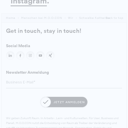
Instagram
.
Home
Menschen bei M.O.O.CON
Wir
Schwalbe Katharina
Back to top
Get in touch, stay in touch!
Social Media
Newsletter Anmeldung
JETZT ANMELDEN
Wir geben Zukunft Raum. In Arbeits-, Lern- und Kulturwelten. Für User, Business und
Planet. M.O.O.CON nutzt die Entwicklung von Raum als Treiber der Veränderung und
schafft ein lebendiges Zusammenspiel von Mensch, Organisation, Gebäude und