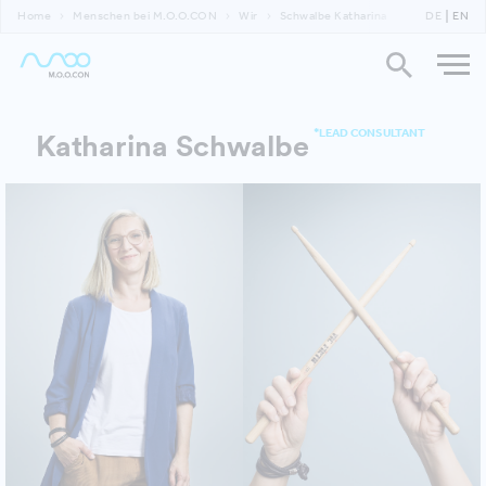
Home
Menschen bei M.O.O.CON
Wir
Schwalbe Katharina
DE
EN
*LEAD CONSULTANT
Katharina Schwalbe