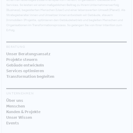
Services. So leisten wir einen maßgeblichen Beitrag zu Ihrem Unternehmenserfolg
(Business), begeisterten Menschen (User) und einer lebenswerten Umwelt (Planet). Als
Strategieberater:innen und Umsetzer:innen entwickeln wir Gebäude, steuern
(Immobilien-)Projekte, optimieren den Gebäudebetrieb und begleiten Menschen und
Organisationen im Transformationsprozess. So gelangen Sie von Ihrer Intention zum
Erfolg.
BERATUNG
Unser Beratungsansatz
Projekte steuern
Gebäude entwickeln
Services optimieren
Transformation begleiten
UNTERNEHMEN
Über uns
Menschen
Kunden & Projekte
Unser Wissen
Events