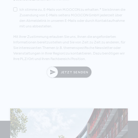
Ich stimme zu, E-Mails von M.O.O.CON zu erhalten.* Sie können die
Zusendung von E-Mails seitens M.O.O.CON GmbH jederzeit über
den Abmeldelink in unseren E-Mails oder durch Kontaktaufnahme
mit uns abbestellen.
Mit Ihrer Zustimmung erlauben Sie uns, Ihnen die angeforderten
Informationen bereitzustellen und Sie von Zeit zu Zeit zu anderen, für
Sie interessanten Themen (z.B. themenspezifische Newsletter oder
Veranstaltungen in Ihrer Region) zu kontaktieren. Dazu benötigen wir
Ihre PLZ/Ort und Ihren Fachbereich/Position.
JETZT SENDEN