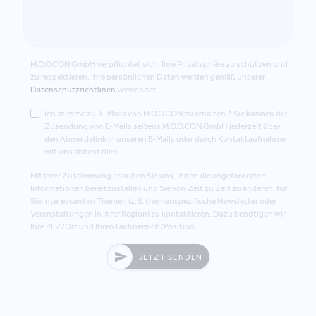
M.O.O.CON GmbH verpflichtet sich, Ihre Privatsphäre zu schützen und
zu respektieren. Ihre persönlichen Daten werden gemäß unserer
Datenschutzrichtlinen
verwendet.
Ich stimme zu, E-Mails von M.O.O.CON zu erhalten.* Sie können die
Zusendung von E-Mails seitens M.O.O.CON GmbH jederzeit über
den Abmeldelink in unseren E-Mails oder durch Kontaktaufnahme
mit uns abbestellen.
Mit Ihrer Zustimmung erlauben Sie uns, Ihnen die angeforderten
Informationen bereitzustellen und Sie von Zeit zu Zeit zu anderen, für
Sie interessanten Themen (z.B. themenspezifische Newsletter oder
Veranstaltungen in Ihrer Region) zu kontaktieren. Dazu benötigen wir
Ihre PLZ/Ort und Ihren Fachbereich/Position.
JETZT SENDEN