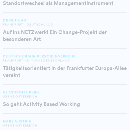
Standortwechsel als Managementinstrument
DB NETZ AG
FRANKFURT | DEUTSCHLAND
Auf ins NETZwerk! Ein Change-Projekt der
besonderen Art
DEUTSCHE BAHN PERSONENVERKEHR
FRANKFURT AM MAIN | DEUTSCHLAND
Tätigkeitsorientiert in der Frankfurter Europa-Allee
vereint
GLAXOSMITHKLINE
WIEN | ÖSTERREICH
So geht Activity Based Working
MARS AUSTRIA
WIEN | ÖSTERREICH