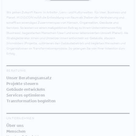
Wir geben Zukunft Raum. In Arbeits-, Lern- und Kulturwelten. Für User, Business und
Planet. M.O.O.CON nutzt die Entwicklung von Raum als Treiber der Veränderung und
schafft ein lebendiges Zusammenspiel von Mensch, Organisation, Gebäude und
Services. So leisten wir einen maßgeblichen Beitrag zu Ihrem Unternehmenserfolg
(Business), begeisterten Menschen (User) und einer lebenswerten Umwelt (Planet). Als
Strategieberater:innen und Umsetzer:innen entwickeln wir Gebäude, steuern
(Immobilien-)Projekte, optimieren den Gebäudebetrieb und begleiten Menschen und
Organisationen im Transformationsprozess. So gelangen Sie von Ihrer Intention zum
Erfolg.
BERATUNG
Unser Beratungsansatz
Projekte steuern
Gebäude entwickeln
Services optimieren
Transformation begleiten
UNTERNEHMEN
Über uns
Menschen