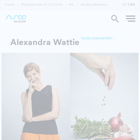
Home
Menschen bei M.O.O.CON
Wir
Wattie Alexandra
DE
EN
*LEAD CONSULTANT
Alexandra Wattie