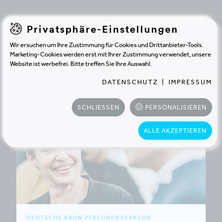
Projekte
, die Alexandra
Privatsphäre-Einstellungen
Wattie bisher für zufriedene
Wir ersuchen um Ihre Zustimmung für Cookies und Drittanbieter-Tools.
Marketing-Cookies werden erst mit Ihrer Zustimmung verwendet, unsere
Kunden umgesetzt hat.
Website ist werbefrei. Bitte treffen Sie Ihre Auswahl.
DATENSCHUTZ
|
IMPRESSUM
SCHLIESSEN
PERSONALISIEREN
ALLE AKZEPTIEREN
DEUTSCHE BAHN PERSONENVERKEHR