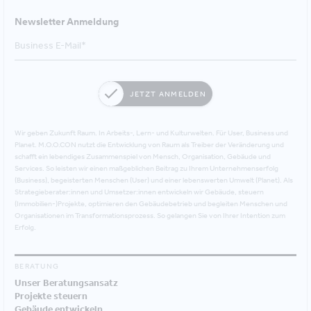
Newsletter Anmeldung
JETZT ANMELDEN
Wir geben Zukunft Raum. In Arbeits-, Lern- und Kulturwelten. Für User, Business und
Planet. M.O.O.CON nutzt die Entwicklung von Raum als Treiber der Veränderung und
schafft ein lebendiges Zusammenspiel von Mensch, Organisation, Gebäude und
Services. So leisten wir einen maßgeblichen Beitrag zu Ihrem Unternehmenserfolg
(Business), begeisterten Menschen (User) und einer lebenswerten Umwelt (Planet). Als
Strategieberater:innen und Umsetzer:innen entwickeln wir Gebäude, steuern
(Immobilien-)Projekte, optimieren den Gebäudebetrieb und begleiten Menschen und
Organisationen im Transformationsprozess. So gelangen Sie von Ihrer Intention zum
Erfolg.
BERATUNG
Unser Beratungsansatz
Projekte steuern
Gebäude entwickeln