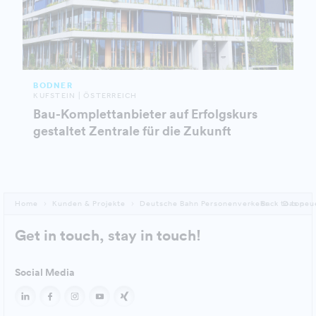
BODNER
KUFSTEIN | ÖSTERREICH
Bau-Komplettanbieter auf Erfolgskurs
gestaltet Zentrale für die Zukunft
Home
Kunden & Projekte
Deutsche Bahn Personenverkehr
Back to top
Das neue
Get in touch, stay in touch!
Social Media