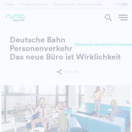
Home
Kunden & Projekte
Deutsche Bahn Personenverkehr
Das neue Zuhau
DE
EN
Deutsche Bahn
* FRANKFURT AM MAIN | DEUTSCHLAN
Personenverkehr
Das neue Büro ist Wirklichkeit
TEILEN