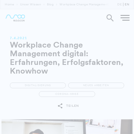
Home
Unser Wissen
Blog
Workplace Change Management digital
DE
EN
7.4.2021
Workplace Change
Management digital:
Erfahrungen, Erfolgsfaktoren,
Knowhow
DIGITALISIERUNG
NEUES ARBEITEN
CORONA-KRISE
TEILEN