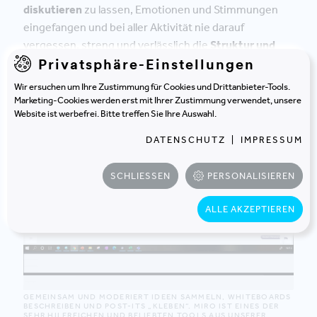
diskutieren
zu lassen, Emotionen und Stimmungen
eingefangen und bei aller Aktivität nie darauf
vergessen, streng und verlässlich die
Struktur und
Privatsphäre-Einstellungen
Taktung
des geplanten Online-Workshops
einzuhalten.
Wir ersuchen um Ihre Zustimmung für Cookies und Drittanbieter-Tools.
Marketing-Cookies werden erst mit Ihrer Zustimmung verwendet, unsere
Website ist werbefrei. Bitte treffen Sie Ihre Auswahl.
DATENSCHUTZ
|
IMPRESSUM
SCHLIESSEN
PERSONALISIEREN
ALLE AKZEPTIEREN
GEMEINSAM UND MODERIERT IDEEN SAMMELN, WHITEBOARDS
BESCHREIBEN UND POST-ITS „KLEBEN“. MIRO IST EINES DER
SEHR HILFREICHEN UND BELIEBTEN TOOLS AUS UNSERER