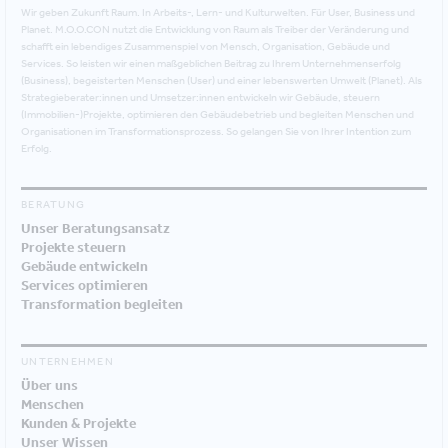
Wir geben Zukunft Raum. In Arbeits-, Lern- und Kulturwelten. Für User, Business und
Planet. M.O.O.CON nutzt die Entwicklung von Raum als Treiber der Veränderung und
schafft ein lebendiges Zusammenspiel von Mensch, Organisation, Gebäude und
Services. So leisten wir einen maßgeblichen Beitrag zu Ihrem Unternehmenserfolg
(Business), begeisterten Menschen (User) und einer lebenswerten Umwelt (Planet). Als
Strategieberater:innen und Umsetzer:innen entwickeln wir Gebäude, steuern
(Immobilien-)Projekte, optimieren den Gebäudebetrieb und begleiten Menschen und
Organisationen im Transformationsprozess. So gelangen Sie von Ihrer Intention zum
Erfolg.
BERATUNG
Unser Beratungsansatz
Projekte steuern
Gebäude entwickeln
Services optimieren
Transformation begleiten
UNTERNEHMEN
Über uns
Menschen
Kunden & Projekte
Unser Wissen