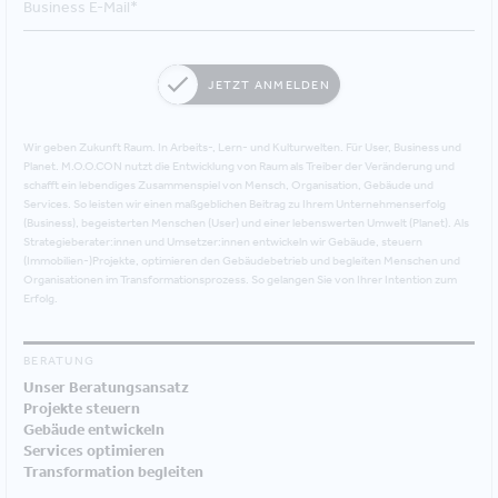
JETZT ANMELDEN
Wir geben Zukunft Raum. In Arbeits-, Lern- und Kulturwelten. Für User, Business und
Planet. M.O.O.CON nutzt die Entwicklung von Raum als Treiber der Veränderung und
schafft ein lebendiges Zusammenspiel von Mensch, Organisation, Gebäude und
Services. So leisten wir einen maßgeblichen Beitrag zu Ihrem Unternehmenserfolg
(Business), begeisterten Menschen (User) und einer lebenswerten Umwelt (Planet). Als
Strategieberater:innen und Umsetzer:innen entwickeln wir Gebäude, steuern
(Immobilien-)Projekte, optimieren den Gebäudebetrieb und begleiten Menschen und
Organisationen im Transformationsprozess. So gelangen Sie von Ihrer Intention zum
Erfolg.
BERATUNG
Unser Beratungsansatz
Projekte steuern
Gebäude entwickeln
Services optimieren
Transformation begleiten