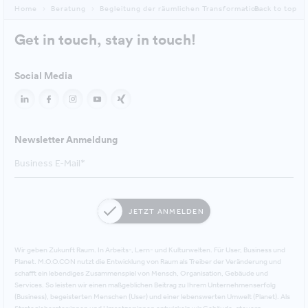
Home
Beratung
Begleitung der räumlichen Transformation
Back to top
Get in touch, stay in touch!
Social Media
Newsletter Anmeldung
JETZT ANMELDEN
Wir geben Zukunft Raum. In Arbeits-, Lern- und Kulturwelten. Für User, Business und
Planet. M.O.O.CON nutzt die Entwicklung von Raum als Treiber der Veränderung und
schafft ein lebendiges Zusammenspiel von Mensch, Organisation, Gebäude und
Services. So leisten wir einen maßgeblichen Beitrag zu Ihrem Unternehmenserfolg
(Business), begeisterten Menschen (User) und einer lebenswerten Umwelt (Planet). Als