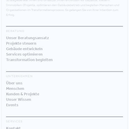
Strategieberater:innen und Umsetzer:innen entwickeln wir Gebäude, steuern
(Immobilien-)Projekte, optimieren den Gebäudebetrieb und begleiten Menschen und
Organisationen im Transformationsprozess. So gelangen Sie von Ihrer Intention zum
Erfolg.
BERATUNG
Unser Beratungsansatz
Projekte steuern
Gebäude entwickeln
Services optimieren
Transformation begleiten
UNTERNEHMEN
Über uns
Menschen
Kunden & Projekte
Unser Wissen
Events
SERVICES
Kontakt