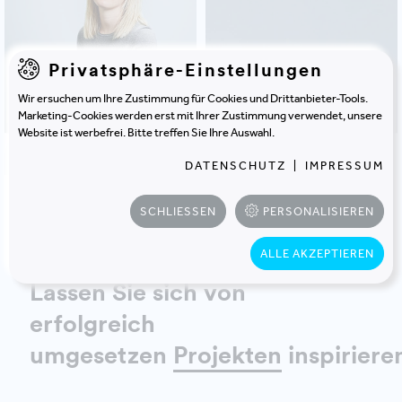
Privatsphäre-Einstellungen
Wir ersuchen um Ihre Zustimmung für Cookies und Drittanbieter-Tools.
Marketing-Cookies werden erst mit Ihrer Zustimmung verwendet, unsere
Website ist werbefrei. Bitte treffen Sie Ihre Auswahl.
PETRA
ALINA
GINDL
HOWON
DATENSCHUTZ
|
IMPRESSUM
SCHLIESSEN
PERSONALISIEREN
ALLE ANZEIGEN
ALLE AKZEPTIEREN
Lassen Sie sich von
erfolgreich
umgesetzen
Projekten
inspiriere