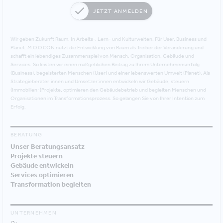
JETZT ANMELDEN
Wir geben Zukunft Raum. In Arbeits-, Lern- und Kulturwelten. Für User, Business und
Planet. M.O.O.CON nutzt die Entwicklung von Raum als Treiber der Veränderung und
schafft ein lebendiges Zusammenspiel von Mensch, Organisation, Gebäude und
Services. So leisten wir einen maßgeblichen Beitrag zu Ihrem Unternehmenserfolg
(Business), begeisterten Menschen (User) und einer lebenswerten Umwelt (Planet). Als
Strategieberater:innen und Umsetzer:innen entwickeln wir Gebäude, steuern
(Immobilien-)Projekte, optimieren den Gebäudebetrieb und begleiten Menschen und
Organisationen im Transformationsprozess. So gelangen Sie von Ihrer Intention zum
Erfolg.
BERATUNG
Unser Beratungsansatz
Projekte steuern
Gebäude entwickeln
Services optimieren
Transformation begleiten
UNTERNEHMEN