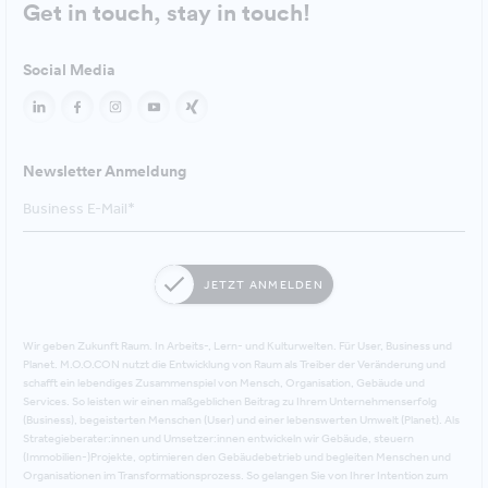
Get in touch, stay in touch!
Social Media
Newsletter Anmeldung
JETZT ANMELDEN
Wir geben Zukunft Raum. In Arbeits-, Lern- und Kulturwelten. Für User, Business und
Planet. M.O.O.CON nutzt die Entwicklung von Raum als Treiber der Veränderung und
schafft ein lebendiges Zusammenspiel von Mensch, Organisation, Gebäude und
Services. So leisten wir einen maßgeblichen Beitrag zu Ihrem Unternehmenserfolg
(Business), begeisterten Menschen (User) und einer lebenswerten Umwelt (Planet). Als
Strategieberater:innen und Umsetzer:innen entwickeln wir Gebäude, steuern
(Immobilien-)Projekte, optimieren den Gebäudebetrieb und begleiten Menschen und
Organisationen im Transformationsprozess. So gelangen Sie von Ihrer Intention zum