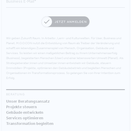
JETZT ANMELDEN
Wir geben Zukunft Raum. In Arbeits-, Lern- und Kulturwelten. Für User, Business und
Planet. M.O.O.CON nutzt die Entwicklung von Raum als Treiber der Veränderung und
schafft ein lebendiges Zusammenspiel von Mensch, Organisation, Gebäude und
Services. So leisten wir einen maßgeblichen Beitrag zu Ihrem Unternehmenserfolg
(Business), begeisterten Menschen (User) und einer lebenswerten Umwelt (Planet). Als
Strategieberater:innen und Umsetzer:innen entwickeln wir Gebäude, steuern
(Immobilien-)Projekte, optimieren den Gebäudebetrieb und begleiten Menschen und
Organisationen im Transformationsprozess. So gelangen Sie von Ihrer Intention zum
Erfolg.
BERATUNG
Unser Beratungsansatz
Projekte steuern
Gebäude entwickeln
Services optimieren
Transformation begleiten