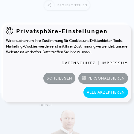
PROJEKT TEILEN
Privatsphäre-Einstellungen
Wir ersuchen um Ihre Zustimmung für Cookies und Drittanbieter-Tools.
PROJEKTTEAM
Marketing-Cookies werden erst mit Ihrer Zustimmung verwendet, unsere
Haben Sie noch Fragen, dann
Website ist werbefrei. Bitte treffen Sie Ihre Auswahl.
kontaktieren Sie uns am
DATENSCHUTZ
|
IMPRESSUM
besten gleich!
SCHLIESSEN
PERSONALISIEREN
ALLE AKZEPTIEREN
PETER
HIRNER