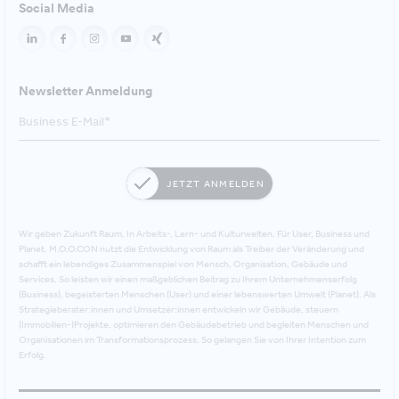
Social Media
Newsletter Anmeldung
JETZT ANMELDEN
Wir geben Zukunft Raum. In Arbeits-, Lern- und Kulturwelten. Für User, Business und
Planet. M.O.O.CON nutzt die Entwicklung von Raum als Treiber der Veränderung und
schafft ein lebendiges Zusammenspiel von Mensch, Organisation, Gebäude und
Services. So leisten wir einen maßgeblichen Beitrag zu Ihrem Unternehmenserfolg
(Business), begeisterten Menschen (User) und einer lebenswerten Umwelt (Planet). Als
Strategieberater:innen und Umsetzer:innen entwickeln wir Gebäude, steuern
(Immobilien-)Projekte, optimieren den Gebäudebetrieb und begleiten Menschen und
Organisationen im Transformationsprozess. So gelangen Sie von Ihrer Intention zum
Erfolg.