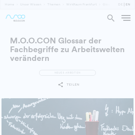
Home
Unser Wissen
Themen
WirkRaum Frankfurt
Glossar Arbeitswelt
DE
EN
M.O.O.CON Glossar der
Fachbegriffe zu Arbeitswelten
verändern
NEUES ARBEITEN
TEILEN