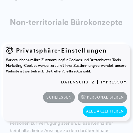
Non-territoriale Bürokonzepte
…ist ein Überbegriff für unterschiedliche Konzepte,
Privatsphäre-Einstellungen
bei denen zumindest ein Teil der Beschäftigten über
Wir ersuchen um Ihre Zustimmung für Cookies und Drittanbieter-Tools.
keinen persönlich zugeordneten Arbeitsplatz verfügt.
Marketing-Cookies werden erst mit Ihrer Zustimmung verwendet, unsere
Website ist werbefrei. Bitte treffen Sie Ihre Auswahl.
Desk-Sharing Ratio
DATENSCHUTZ
|
IMPRESSUM
SCHLIESSEN
PERSONALISIEREN
…ist eine Verhältniszahl. Sie beschreibt, wie viele
ALLE AKZEPTIEREN
konventionelle Arbeitsplätze den zugreifenden
Personen zur Verfügung stehen. Diese Kennziffer
beinhaltet keine Aussage zu den darüber hinaus