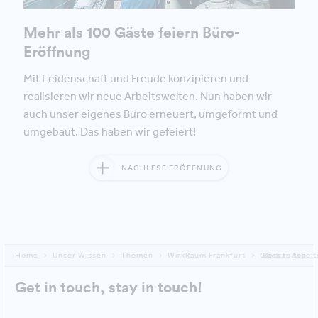
Mehr als 100 Gäste feiern Büro-
Eröffnung
Mit Leidenschaft und Freude konzipieren und
realisieren wir neue Arbeitswelten. Nun haben wir
auch unser eigenes Büro erneuert, umgeformt und
umgebaut. Das haben wir gefeiert!
NACHLESE ERÖFFNUNG
Home
Unser Wissen
Themen
WirkRaum Frankfurt
Glossar Arbei
Back to top
Get in touch, stay in touch!