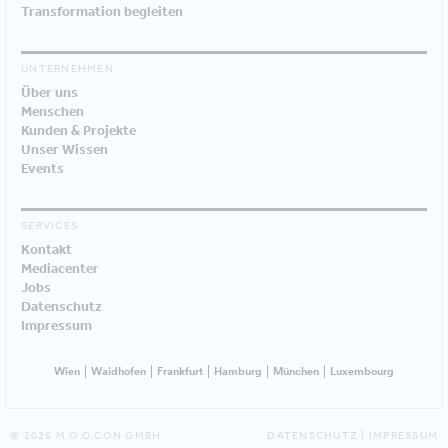
Transformation begleiten
UNTERNEHMEN
Über uns
Menschen
Kunden & Projekte
Unser Wissen
Events
SERVICES
Kontakt
Mediacenter
Jobs
Datenschutz
Impressum
Wien
Waidhofen
Frankfurt
Hamburg
München
Luxembourg
© 2026 M.O.O.CON GMBH
DATENSCHUTZ
|
IMPRESSUM