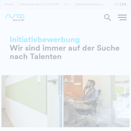
Home
Menschen bei M.O.O.CON
Du
Initiativbewerbung
DE
EN
Initiativbewerbung
Wir sind immer auf der Suche
nach Talenten