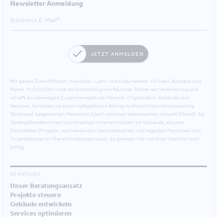
Newsletter Anmeldung
JETZT ANMELDEN
Wir geben Zukunft Raum. In Arbeits-, Lern- und Kulturwelten. Für User, Business und
Planet. M.O.O.CON nutzt die Entwicklung von Raum als Treiber der Veränderung und
schafft ein lebendiges Zusammenspiel von Mensch, Organisation, Gebäude und
Services. So leisten wir einen maßgeblichen Beitrag zu Ihrem Unternehmenserfolg
(Business), begeisterten Menschen (User) und einer lebenswerten Umwelt (Planet). Als
Strategieberater:innen und Umsetzer:innen entwickeln wir Gebäude, steuern
(Immobilien-)Projekte, optimieren den Gebäudebetrieb und begleiten Menschen und
Organisationen im Transformationsprozess. So gelangen Sie von Ihrer Intention zum
Erfolg.
BERATUNG
Unser Beratungsansatz
Projekte steuern
Gebäude entwickeln
Services optimieren