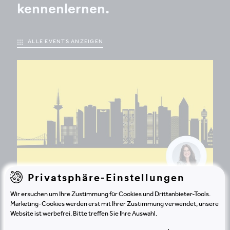
kennenlernen.
ALLE EVENTS ANZEIGEN
Privatsphäre-Einstellungen
Wir ersuchen um Ihre Zustimmung für Cookies und Drittanbieter-Tools.
EVENT
Marketing-Cookies werden erst mit Ihrer Zustimmung verwendet, unsere
20.8.2026 | FRANKFURT
Website ist werbefrei. Bitte treffen Sie Ihre Auswahl.
Big & Growing Frankfurt Sommerfest
2026