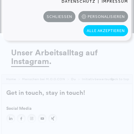
DATENSCHUTZ
|
IMPRESSUM
SCHLIESSEN
PERSONALISIEREN
ALLE AKZEPTIEREN
Unser Arbeitsalltag auf
Instagram
.
Home
Menschen bei M.O.O.CON
Du
Initiativbewerbung
Back to top
Get in touch, stay in touch!
Social Media