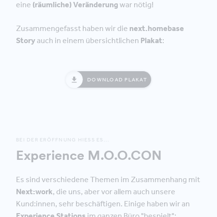
eine
(räumliche) Veränderung
war nötig!
Zusammengefasst haben wir die
next.homebase
Story
auch in einem übersichtlichen
Plakat
:
DOWNLOAD PLAKAT
BEI DER ERÖFFNUNG HIESS ES...
Experience M.O.O.CON
Es sind verschiedene Themen im Zusammenhang mit
Next:work
, die uns, aber vor allem auch unsere
Kund:innen, sehr beschäftigen. Einige haben wir an
Experience Stations
im ganzen Büro "bespielt":