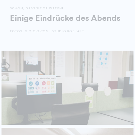
SCHÖN, DASS SIE DA WAREN!
Einige Eindrücke des Abends
FOTOS: © M.O.O.CON | STUDIO KOEKART