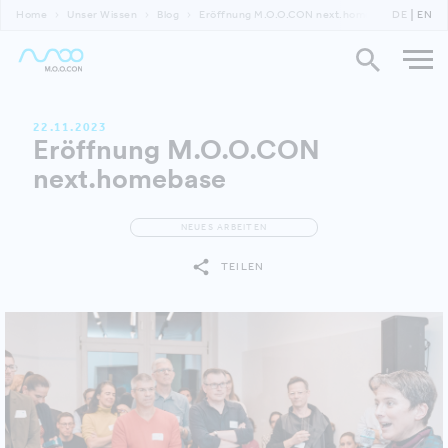
Home
Unser Wissen
Blog
Eröffnung M.O.O.CON next.homebase
DE
EN
22.11.2023
Eröffnung M.O.O.CON
next.homebase
NEUES ARBEITEN
TEILEN