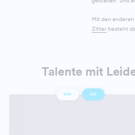
gestalten“ und a
Mit den anderen
Zitter
besteht d
Talente mit Leid
WIR
DU