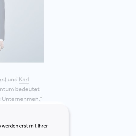
nks) und
Karl
entum bedeutet
as Unternehmen."
re Bereitschaft,
irken. Dies
 werden erst mit Ihrer
ig.