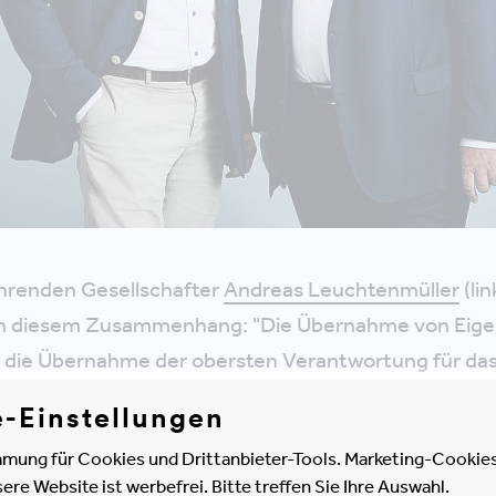
hrenden Gesellschafter
Andreas Leuchtenmüller
(li
in diesem Zusammenhang: "Die Übernahme von Eig
ch die Übernahme der obersten Verantwortung für d
tenmüller dankten der gesamten Partnerrunde für ih
e-Einstellungen
ternehmens Verantwortung zu übernehmen und zu w
mung für Cookies und Drittanbieter-Tools. Marketing-Cookies
rnehmenswerte Freiheit und Unabhängigkeit langfrist
e Website ist werbefrei. Bitte treffen Sie Ihre Auswahl.