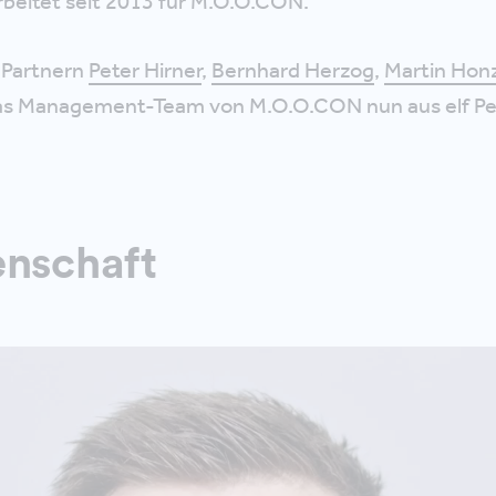
rbeitet seit 2013 für M.O.O.CON.
 Partnern
Peter Hirner
,
Bernhard Herzog
,
Martin Hon
as Management-Team von M.O.O.CON nun aus elf Pe
enschaft