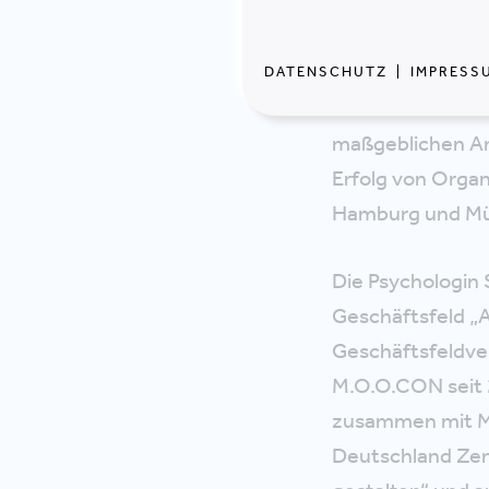
M.O.O.CON ist d
nachhaltige Gebä
DATENSCHUTZ
|
IMPRESS
betrachtet M.O.
maßgeblichen Ant
Erfolg von Organ
Hamburg und Mün
Die Psychologin 
Geschäftsfeld „A
Geschäftsfeldver
M.O.O.CON seit 
zusammen mit Mi
Deutschland Zent