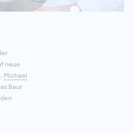
der
nf neue
e
,
Michael
ias Baur
nden