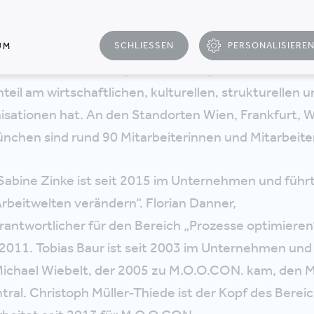
ie führende Unternehmensberatung für identitätsst
ude, Prozesse und Arbeitswelten. Die Infrastruktur
SCHLIESSEN
PERSONALISIERE
UM
O.CON als ein wirkungsvolles Managementinstrumen
eil am wirtschaftlichen, kulturellen, strukturellen u
isationen hat. An den Standorten Wien, Frankfurt, 
chen sind rund 90 Mitarbeiterinnen und Mitarbeiter
Sabine Zinke ist seit 2015 im Unternehmen und führ
rbeitwelten verändern“. Florian Danner,
antwortlicher für den Bereich „Prozesse optimieren“
2011. Tobias Baur ist seit 2003 im Unternehmen und
chael Wiebelt, der 2005 zu M.O.O.CON. kam, den 
ral. Christoph Müller-Thiede ist der Kopf des Bereic