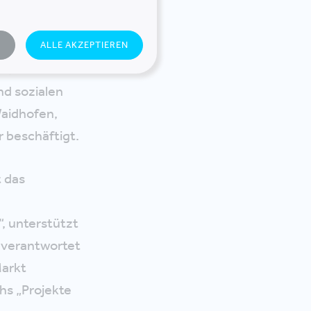
iftende und
gestaltung
N
ALLE AKZEPTIEREN
t, das
nd sozialen
Waidhofen,
 beschäftigt.
t das
, unterstützt
 verantwortet
Markt
hs „Projekte