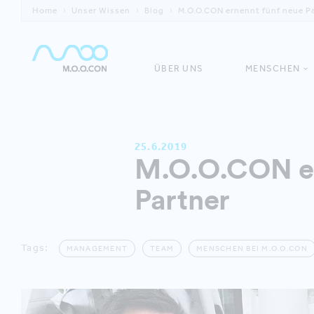
Home
Unser Wissen
Blog
M.O.O.CON ernennt fünf neue P
ÜBER UNS
MENSCHEN
25.6.2019
M.O.O.CON er
Partner
Tags:
MANAGEMENT
TEAM
MENSCHEN BEI M.O.O.CON