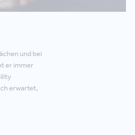
ächen und bei
ht er immer
lity
ch erwartet,