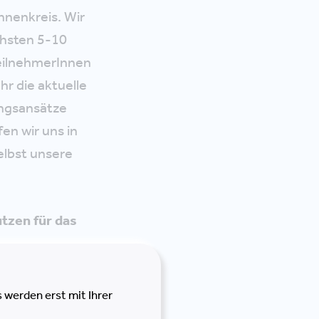
nnenkreis. Wir
chsten 5-10
TeilnehmerInnen
r die aktuelle
ngsansätze
en wir uns in
selbst unsere
tzen für das
uf der Agenda
 werden erst mit Ihrer