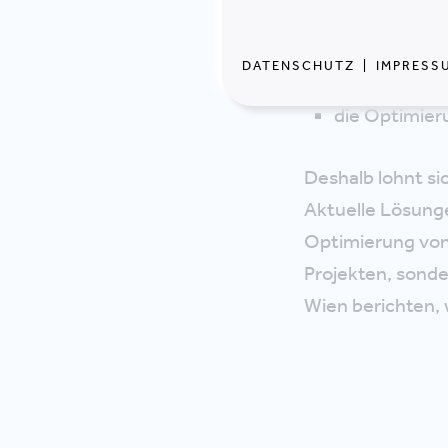
die Optimier
die nutzung
DATENSCHUTZ
|
IMPRESS
die Unterstü
die Optimier
Deshalb lohnt si
Aktuelle Lösung
Optimierung von
Projekten, sonde
Wien berichten,