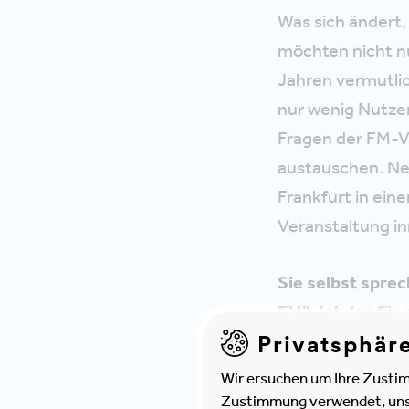
Was sich ändert,
möchten nicht n
Jahren vermutlic
nur wenig Nutzen
Fragen der FM-
austauschen. Neu
Frankfurt in eine
Veranstaltung in
Sie selbst spre
FM". Ist das für
Privatsphär
Ich bin überzeu
stehen:
Wir ersuchen um Ihre Zustim
Zustimmung verwendet, unser