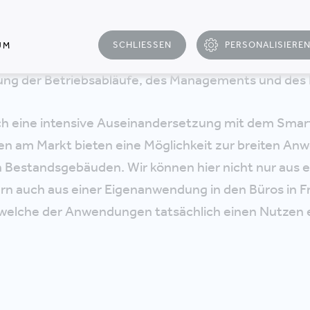
ung der Flächennutzung,
sbezogene Steuerung des Gebäudes und dessen Anl
SCHLIESSEN
PERSONALISIERE
UM
tzung der Prozesse und Tätigkeiten der NutzerInnen
ung der Betriebsabläufe, des Managements und des 
ch eine intensive Auseinandersetzung mit dem Smart
en am Markt bieten eine Möglichkeit zur breiten A
 Bestandsgebäuden. Wir können hier nicht nur aus e
rn auch aus einer Eigenanwendung in den Büros in F
 welche der Anwendungen tatsächlich einen Nutzen 