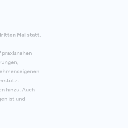
ritten Mal statt.
f praxisnahen
rungen,
ernehmenseigenen
erstützt.
en hinzu. Auch
gen ist und