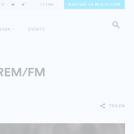
Kontakt zu M.O.O.CON
DE
EN
ISSEN
EVENTS
 CREM/FM
TEILEN