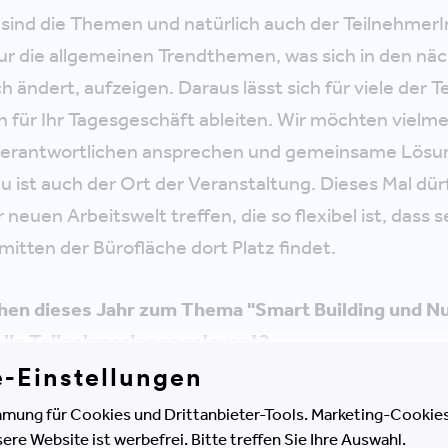
 sind die Themen und natürlich auch der TeilnehmerI
ur die allgemeinen Trendthemen, was sich in den nä
h ändert, aufzeigen. Daraus lässt sich für viele der 
 für Ihr Tagesgeschäft ableiten. Wir möchten vielmeh
Verantwortlichen ansprechen und gemeinsame Lösu
 ist auch der Ort der Veranstaltung. Dieses Mal dürf
r neuen Arbeitswelt treffen, die so flexibel ist, dass 
mitten der Bürofläche dort Platz findet.
chen dieses Jahr zum Thema "Smart Building und Nu
 alle TeilnehmerInnen relevant?
e-Einstellungen
gt, dass bei vielen Unternehmen folgende Themen a
mung für Cookies und Drittanbieter-Tools. Marketing-Cookies
e Website ist werbefrei. Bitte treffen Sie Ihre Auswahl.