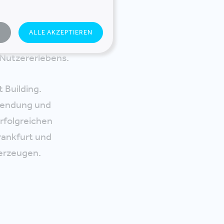
agen,
N
ALLE AKZEPTIEREN
 und
Nutzererlebens.
 Building.
nwendung und
rfolgreichen
rankfurt und
erzeugen.