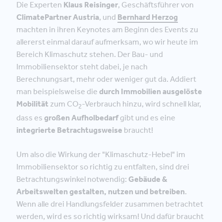
Die Experten
Klaus Reisinger
, Geschäftsführer von
ClimatePartner Austria
, und
Bernhard Herzog
machten in ihren Keynotes am Beginn des Events zu
allererst einmal darauf aufmerksam, wo wir heute im
Bereich Klimaschutz stehen. Der Bau- und
Immobiliensektor steht dabei, je nach
Berechnungsart, mehr oder weniger gut da. Addiert
man beispielsweise die
durch Immobilien ausgelöste
Mobilität
zum CO
-Verbrauch hinzu, wird schnell klar,
2
dass es
großen Aufholbedarf
gibt und es eine
integrierte Betrachtugsweise
braucht!
Um also die Wirkung der "Klimaschutz-Hebel" im
Immobiliensektor so richtig zu entfalten, sind drei
Betrachtungswinkel notwendig:
Gebäude &
Arbeitswelten gestalten, nutzen und betreiben
.
Wenn alle drei Handlungsfelder zusammen betrachtet
werden, wird es so richtig wirksam! Und dafür braucht