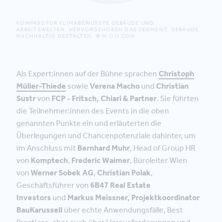
KOMPASS FÜR KLIMABEWUSSTE GEBÄUDE UND
ARBEITSWELTEN. HERVORGEHOBEN DAS SEGMENT: GEBÄUDE
NACHHALTIG GESTALTEN. © M.O.O.CON
Als Expert:innen auf der Bühne sprachen
Christoph
Müller-Thiede
sowie
Verena Macho
und
Christian
Sustr
von
FCP - Fritsch, Chiari & Partner
. Sie führten
die Teilnehmer:innen des Events in die oben
genannten Punkte ein und erläuterten die
Überlegungen und Chancenpotenziale dahinter, um
im Anschluss mit
Bernhard Muhr
, Head of Group HR
von
Komptech
,
Frederic Waimer
, Büroleiter Wien
von
Werner Sobek AG
,
Christian Polak
,
Geschäftsführer von
6B47 Real Estate
Investors
und
Markus Meissner, Projektkoordinator
BauKarussell
über echte Anwendungsfälle, Best