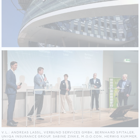
V.L.: ANDREAS LASSL, VERBUND SERVICES GMBH, BERNHARD SPITALER,
UNIQA INSURANCE GROUP, SABINE ZINKE, M.O.O.CON, HERWIG KUMMER,