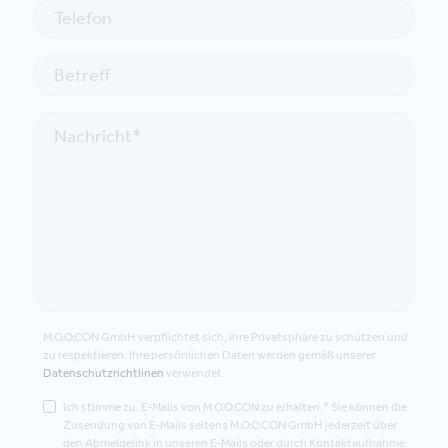
M.O.O.CON GmbH verpflichtet sich, Ihre Privatsphäre zu schützen und
zu respektieren. Ihre persönlichen Daten werden gemäß unserer
Datenschutzrichtlinen
verwendet.
Ich stimme zu, E-Mails von M.O.O.CON zu erhalten.* Sie können die
Zusendung von E-Mails seitens M.O.O.CON GmbH jederzeit über
den Abmeldelink in unseren E-Mails oder durch Kontaktaufnahme