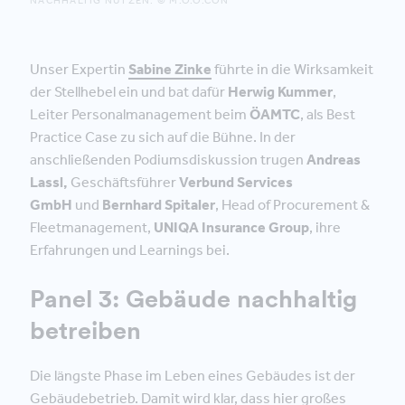
NACHHALTIG NUTZEN. © M.O.O.CON
Unser Expertin
Sabine Zinke
führte in die Wirksamkeit
der Stellhebel ein und bat dafür
Herwig Kummer
,
Leiter Personalmanagement beim
ÖAMTC
, als Best
Practice Case zu sich auf die Bühne. In der
anschließenden Podiumsdiskussion trugen
Andreas
Lassl,
Geschäftsführer
Verbund Services
GmbH
und
Bernhard Spitaler
, Head of Procurement &
Fleetmanagement,
UNIQA Insurance Group
, ihre
Erfahrungen und Learnings bei.
Panel 3: Gebäude nachhaltig
betreiben
Die längste Phase im Leben eines Gebäudes ist der
Gebäudebetrieb. Damit wird klar, dass hier großes