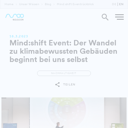
Home
Unser Wissen
Blog
Mind:shift Eventrückblick
DE
EN
16.3.2023
Mind:shift Event: Der Wandel
zu klimabewussten Gebäuden
beginnt bei uns selbst
NACHHALTIGKEIT
TEILEN