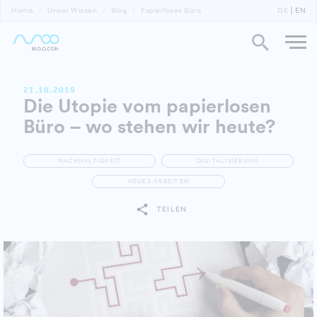
Home
Unser Wissen
Blog
Papierloses Büro
DE
EN
21.10.2019
Die Utopie vom papierlosen
Büro – wo stehen wir heute?
NACHHALTIGKEIT
DIGITALISIERUNG
NEUES ARBEITEN
TEILEN