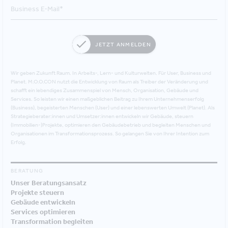
JETZT ANMELDEN
Wir geben Zukunft Raum. In Arbeits-, Lern- und Kulturwelten. Für User, Business und
Planet. M.O.O.CON nutzt die Entwicklung von Raum als Treiber der Veränderung und
schafft ein lebendiges Zusammenspiel von Mensch, Organisation, Gebäude und
Services. So leisten wir einen maßgeblichen Beitrag zu Ihrem Unternehmenserfolg
(Business), begeisterten Menschen (User) und einer lebenswerten Umwelt (Planet). Als
Strategieberater:innen und Umsetzer:innen entwickeln wir Gebäude, steuern
(Immobilien-)Projekte, optimieren den Gebäudebetrieb und begleiten Menschen und
Organisationen im Transformationsprozess. So gelangen Sie von Ihrer Intention zum
Erfolg.
BERATUNG
Unser Beratungsansatz
Projekte steuern
Gebäude entwickeln
Services optimieren
Transformation begleiten