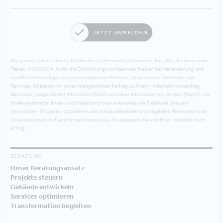
JETZT ANMELDEN
Wir geben Zukunft Raum. In Arbeits-, Lern- und Kulturwelten. Für User, Business und
Planet. M.O.O.CON nutzt die Entwicklung von Raum als Treiber der Veränderung und
schafft ein lebendiges Zusammenspiel von Mensch, Organisation, Gebäude und
Services. So leisten wir einen maßgeblichen Beitrag zu Ihrem Unternehmenserfolg
(Business), begeisterten Menschen (User) und einer lebenswerten Umwelt (Planet). Als
Strategieberater:innen und Umsetzer:innen entwickeln wir Gebäude, steuern
(Immobilien-)Projekte, optimieren den Gebäudebetrieb und begleiten Menschen und
Organisationen im Transformationsprozess. So gelangen Sie von Ihrer Intention zum
Erfolg.
BERATUNG
Unser Beratungsansatz
Projekte steuern
Gebäude entwickeln
Services optimieren
Transformation begleiten