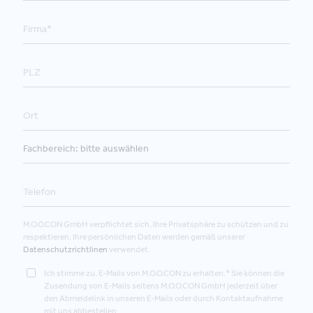
M.O.O.CON GmbH verpflichtet sich, Ihre Privatsphäre zu schützen und zu
respektieren. Ihre persönlichen Daten werden gemäß unserer
Datenschutzrichtlinen
verwendet.
Ich stimme zu, E-Mails von M.O.O.CON zu erhalten.* Sie können die
Zusendung von E-Mails seitens M.O.O.CON GmbH jederzeit über
den Abmeldelink in unseren E-Mails oder durch Kontaktaufnahme
mit uns abbestellen.