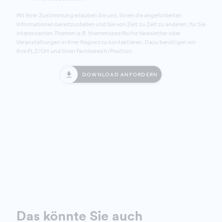
Mit Ihrer Zustimmung erlauben Sie uns, Ihnen die angeforderten
Informationen bereitzustellen und Sie von Zeit zu Zeit zu anderen, für Sie
interessanten Themen (z.B. themenspezifische Newsletter oder
Veranstaltungen in Ihrer Region) zu kontaktieren. Dazu benötigen wir
Ihre PLZ/Ort und Ihren Fachbereich/Position.
DOWNLOAD ANFORDERN
Das könnte Sie auch