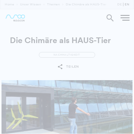
Home
Unser Wissen
Themen
Die Chimäre als HAUS-Tier
DE
EN
Die Chimäre als HAUS-Tier
NACHHALTIGKEIT
TEILEN