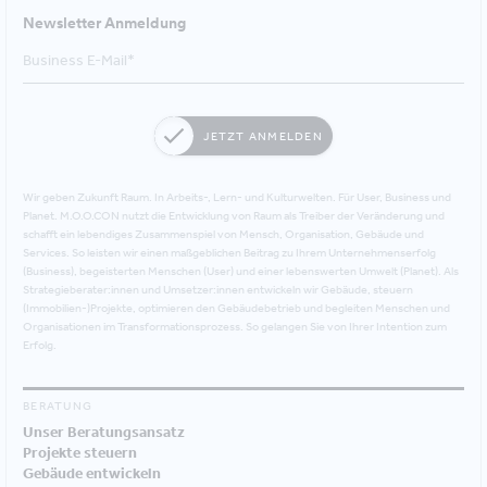
Newsletter Anmeldung
JETZT ANMELDEN
Wir geben Zukunft Raum. In Arbeits-, Lern- und Kulturwelten. Für User, Business und
Planet. M.O.O.CON nutzt die Entwicklung von Raum als Treiber der Veränderung und
schafft ein lebendiges Zusammenspiel von Mensch, Organisation, Gebäude und
Services. So leisten wir einen maßgeblichen Beitrag zu Ihrem Unternehmenserfolg
(Business), begeisterten Menschen (User) und einer lebenswerten Umwelt (Planet). Als
Strategieberater:innen und Umsetzer:innen entwickeln wir Gebäude, steuern
(Immobilien-)Projekte, optimieren den Gebäudebetrieb und begleiten Menschen und
Organisationen im Transformationsprozess. So gelangen Sie von Ihrer Intention zum
Erfolg.
BERATUNG
Unser Beratungsansatz
Projekte steuern
Gebäude entwickeln