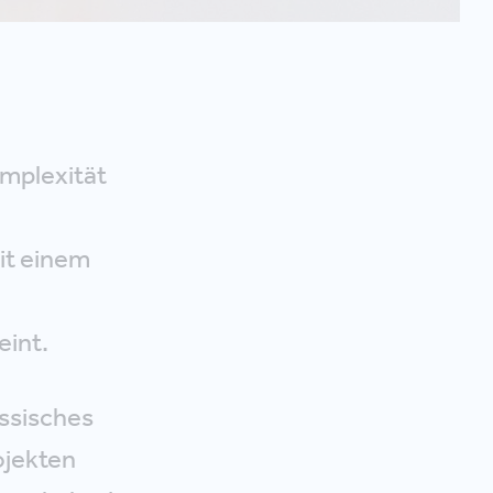
omplexität
it einem
int.
ssisches
ojekten