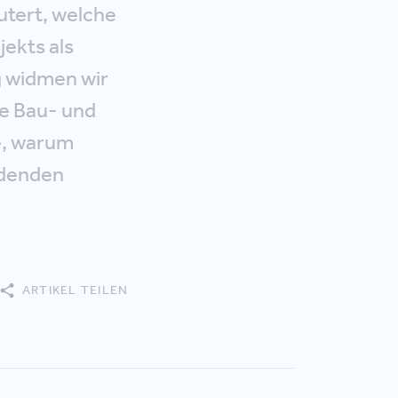
äutert, welche
ekts als
g widmen wir
de Bau- und
e, warum
idenden
ARTIKEL TEILEN