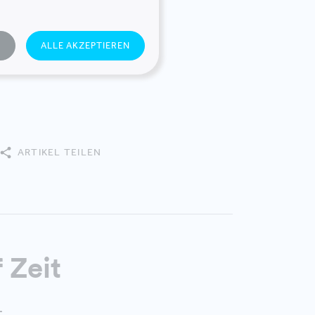
nd auf diesen
e
N
ALLE AKZEPTIEREN
nen Phasen des
ARTIKEL TEILEN
 Zeit
t