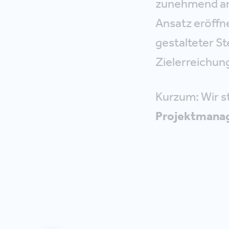
zunehmend an 
Ansatz eröffne
gestalteter S
Zielerreichun
Kurzum: Wir s
Projektmanag