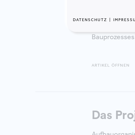
der modernen
Erkenntnissen
DATENSCHUTZ
|
IMPRESS
Mischverhältn
Bauprozesses 
ARTIKEL ÖFFNEN
Das Pro
Aufbauorganisa