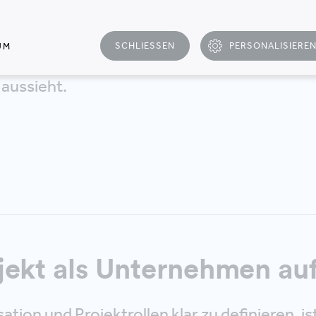
 Projektsteuerung nachzuzeichnen. Aufbaue
 beantworten wir die Frage, wie das perfekt
SCHLIESSEN
PERSONALISIERE
UM
is der verschiedenen Ansätze in den einzel
aussieht.
jekt als Unternehmen auf
tion und Projektrollen klar zu definieren, is