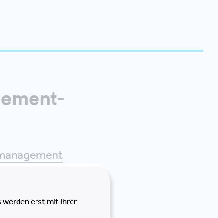
gement-
tmanagement
 jene Konzepte
ießen. Dabei
 werden erst mit Ihrer
 Entwicklung