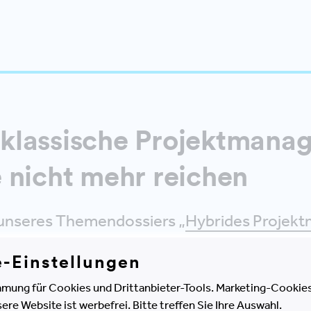
klassische Projektmana
 nicht mehr reichen
l unseres Themendossiers „
Hybrides Projek
kunftsorientierten Bauprojekten
“ stellen wir
e-Einstellungen
or, die ins hybride Projektmanagement einfl
mung für Cookies und Drittanbieter-Tools. Marketing-Cookies
ns unter anderem auf eine Zeitreise, um die
e Website ist werbefrei. Bitte treffen Sie Ihre Auswahl.