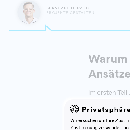
BERNHARD HERZOG
PROJEKTE GESTALTEN
Warum 
Ansätze
Im ersten Tei
als Weg zu zu
Privatsphär
und Ansätze v
Wir ersuchen um Ihre Zustim
begeben wir u
Zustimmung verwendet, unser