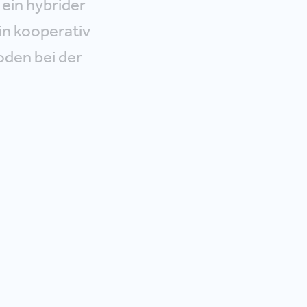
ein hybrider
ein kooperativ
oden bei der