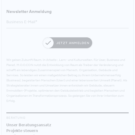
Newsletter Anmeldung
JETZT ANMELDEN
Wir geben Zukunft Raum. In Arbeits-, Lern- und Kulturwelten. Für User, Business und
Planet. M.O.O.CON nutzt die Entwicklung von Raum als Treiber der Veränderung und
schafft ein lebendiges Zusammenspiel von Mensch, Organisation, Gebäude und
Services. So leisten wir einen maßgeblichen Beitrag zu Ihrem Unternehmenserfolg
(Business), begeisterten Menschen (User) und einer lebenswerten Umwelt (Planet). Als
Strategieberater:innen und Umsetzer:innen entwickeln wir Gebäude, steuern
(Immobilien-)Projekte, optimieren den Gebäudebetrieb und begleiten Menschen und
Organisationen im Transformationsprozess. So gelangen Sie von Ihrer Intention zum
Erfolg.
BERATUNG
Unser Beratungsansatz
Projekte steuern