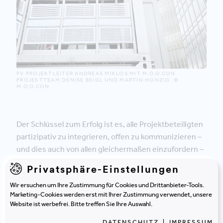
PV PROJEKTLEITER ANDREAS MIKLOS MIT M.O.O.CON
PROJEKTTEAM DENISE BEIGL UND MARTIN HONZIG. ©
M.O.O.CON
Der Schlüssel zum Erfolg ist es, alle Projektbeteiligten
partizipativ zu integrieren, offen zu kommunizieren –
und dies auch von allen gleichermaßen einzufordern –
sowie ein wasserdichtes Projekt- und Qualitäts-
Privatsphäre-Einstellungen
Controlling zu etablieren.
Wir ersuchen um Ihre Zustimmung für Cookies und Drittanbieter-Tools.
Marketing-Cookies werden erst mit Ihrer Zustimmung verwendet, unsere
Website ist werbefrei. Bitte treffen Sie Ihre Auswahl.
DATENSCHUTZ
|
IMPRESSUM