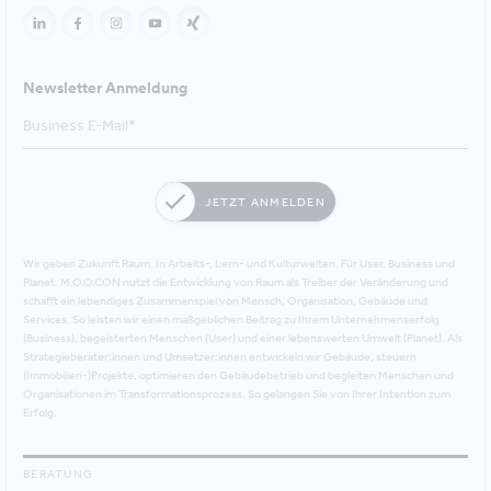
Newsletter Anmeldung
JETZT ANMELDEN
Wir geben Zukunft Raum. In Arbeits-, Lern- und Kulturwelten. Für User, Business und
Planet. M.O.O.CON nutzt die Entwicklung von Raum als Treiber der Veränderung und
schafft ein lebendiges Zusammenspiel von Mensch, Organisation, Gebäude und
Services. So leisten wir einen maßgeblichen Beitrag zu Ihrem Unternehmenserfolg
(Business), begeisterten Menschen (User) und einer lebenswerten Umwelt (Planet). Als
Strategieberater:innen und Umsetzer:innen entwickeln wir Gebäude, steuern
(Immobilien-)Projekte, optimieren den Gebäudebetrieb und begleiten Menschen und
Organisationen im Transformationsprozess. So gelangen Sie von Ihrer Intention zum
Erfolg.
BERATUNG