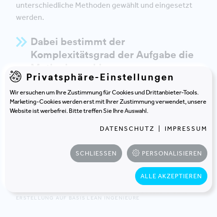
unterschiedliche Methoden gewählt und eingesetzt
werden.
Dabei bestimmt der
Komplexitätsgrad der Aufgabe die
Methodenwahl.
Privatsphäre-Einstellungen
Komplizierte Anforderungen
mit einer großen
Wir ersuchen um Ihre Zustimmung für Cookies und Drittanbieter-Tools.
Zahl an verbundenen, bekannten, logischen und
Marketing-Cookies werden erst mit Ihrer Zustimmung verwendet, unsere
wiederholbaren Prozessen sind gut mit
Website ist werbefrei. Bitte treffen Sie Ihre Auswahl.
klassischen und Lean-Methoden
beherrschbar.
DATENSCHUTZ
|
IMPRESSUM
Komplexe Aufgaben
, die sich der Vorhersage
entziehen und Überraschungsmomente
SCHLIESSEN
PERSONALISIEREN
beinhalten, können besser mit
agilen Methoden
bewältigt werden.
ALLE AKZEPTIEREN
© STACY MATRIX & CYNEFIN FRAMEWORK (QUELLE: EIGENE
ERSTELLUNG AUF BASIS LEAN INGENIEURE