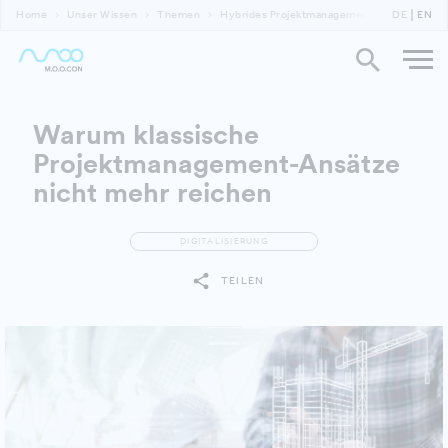
Home
Unser Wissen
Themen
Hybrides Projektmanagement als Weg zu zuk
DE
EN
Warum klassische
Projektmanagement-Ansätze
nicht mehr reichen
DIGITALISIERUNG
TEILEN