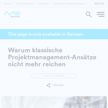
Home
Our Expertise
Themen
Hybrides Projektmanagement als Weg zu zuk
DE
EN
This page is only available in German.
Warum klassische
Projektmanagement-Ansätze
nicht mehr reichen
DIGITALISIERUNG
TEILEN