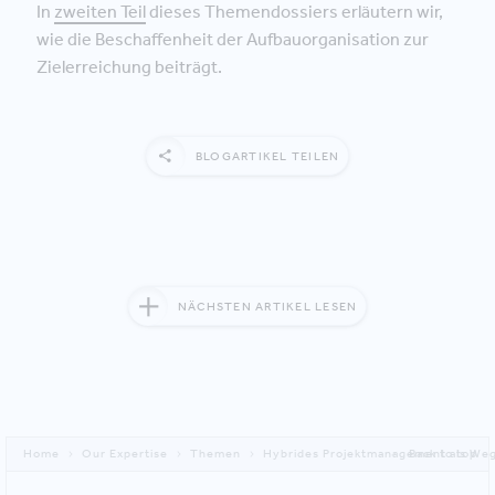
In
zweiten Teil
dieses Themendossiers erläutern wir,
wie die Beschaffenheit der Aufbauorganisation zur
Zielerreichung beiträgt.
BLOGARTIKEL TEILEN
NÄCHSTEN ARTIKEL LESEN
Home
Our Expertise
Themen
Hybrides Projektmanagement als Weg 
Back to top