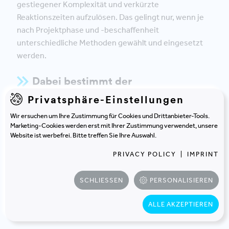
gestiegener Komplexität und verkürzte
Reaktionszeiten aufzulösen. Das gelingt nur, wenn je
nach Projektphase und -beschaffenheit
unterschiedliche Methoden gewählt und eingesetzt
werden.
Dabei bestimmt der
Komplexitätsgrad der Aufgabe die
Privatsphäre-Einstellungen
Methodenwahl.
Wir ersuchen um Ihre Zustimmung für Cookies und Drittanbieter-Tools.
Marketing-Cookies werden erst mit Ihrer Zustimmung verwendet, unsere
Komplizierte Anforderungen
mit einer großen
Website ist werbefrei. Bitte treffen Sie Ihre Auswahl.
Zahl an verbundenen, bekannten, logischen und
wiederholbaren Prozessen sind gut mit
PRIVACY POLICY
|
IMPRINT
klassischen und Lean-Methoden
beherrschbar.
Komplexe Aufgaben
, die sich der Vorhersage
SCHLIESSEN
PERSONALISIEREN
entziehen und Überraschungsmomente
beinhalten, können besser mit
agilen Methoden
ALLE AKZEPTIEREN
bewältigt werden.