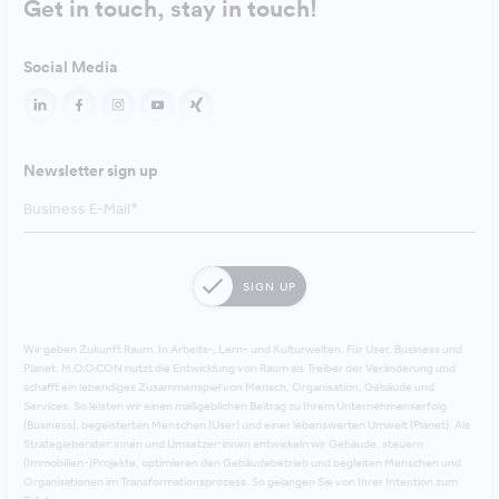
Get in touch, stay in touch!
Social Media
Newsletter sign up
SIGN UP
Wir geben Zukunft Raum. In Arbeits-, Lern- und Kulturwelten. Für User, Business und
Planet. M.O.O.CON nutzt die Entwicklung von Raum als Treiber der Veränderung und
schafft ein lebendiges Zusammenspiel von Mensch, Organisation, Gebäude und
Services. So leisten wir einen maßgeblichen Beitrag zu Ihrem Unternehmenserfolg
(Business), begeisterten Menschen (User) und einer lebenswerten Umwelt (Planet). Als
Strategieberater:innen und Umsetzer:innen entwickeln wir Gebäude, steuern
(Immobilien-)Projekte, optimieren den Gebäudebetrieb und begleiten Menschen und
Organisationen im Transformationsprozess. So gelangen Sie von Ihrer Intention zum