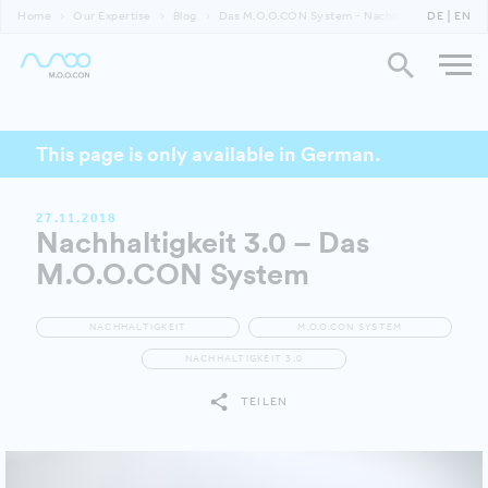
Home
Our Expertise
Blog
Das M.O.O.CON System - Nachhaltigkeit 3.0
DE
EN
This page is only available in German.
27.11.2018
Nachhaltigkeit 3.0 – Das
M.O.O.CON System
NACHHALTIGKEIT
M.O.O.CON SYSTEM
NACHHALTIGKEIT 3.0
TEILEN