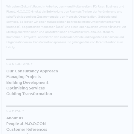
Wir geben Zukunft Raum. In Arbeits-, Lern- und Kulturwelten. Für User, Business und
Planet. M.O.O.CON nutzt die Entwicklung von Raum als Treiber der Veränderung und
schafft ein lebendiges Zusammenspiel von Mensch, Organisation, Gebäude und
Services. So leisten wir einen maßgeblichen Beitrag zu Ihrem Unternehmenserfolg
(Business), begeisterten Menschen (User) und einer lebenswerten Umwelt (Planet). Als
Strategieberater:innen und Umsetzer:innen entwickeln wir Gebäude, steuern
(Immobilien-)Projekte, optimieren den Gebäudebetrieb und begleiten Menschen und
Organisationen im Transformationsprozess. So gelangen Sie von Ihrer Intention zum
Erfolg.
CONSULTANCY
Our Consultancy Approach
Managing Projects
Building Development
Optimising Services
Guiding Transformation
COMPANY
About us
People at M.O.O.CON
Customer References