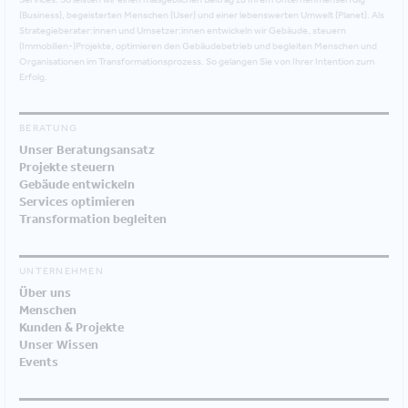
(Business), begeisterten Menschen (User) und einer lebenswerten Umwelt (Planet). Als
Strategieberater:innen und Umsetzer:innen entwickeln wir Gebäude, steuern
(Immobilien-)Projekte, optimieren den Gebäudebetrieb und begleiten Menschen und
Organisationen im Transformationsprozess. So gelangen Sie von Ihrer Intention zum
Erfolg.
BERATUNG
Unser Beratungsansatz
Projekte steuern
Gebäude entwickeln
Services optimieren
Transformation begleiten
UNTERNEHMEN
Über uns
Menschen
Kunden & Projekte
Unser Wissen
Events