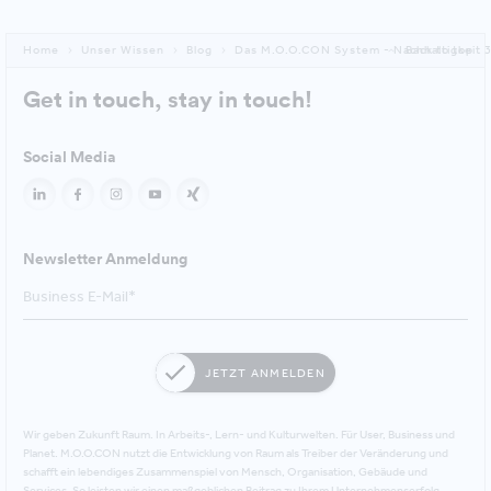
Home
Unser Wissen
Blog
Das M.O.O.CON System - Nachhaltigkeit 3
Back to top
Get in touch, stay in touch!
Social Media
Newsletter Anmeldung
JETZT ANMELDEN
Wir geben Zukunft Raum. In Arbeits-, Lern- und Kulturwelten. Für User, Business und
Planet. M.O.O.CON nutzt die Entwicklung von Raum als Treiber der Veränderung und
schafft ein lebendiges Zusammenspiel von Mensch, Organisation, Gebäude und
Services. So leisten wir einen maßgeblichen Beitrag zu Ihrem Unternehmenserfolg