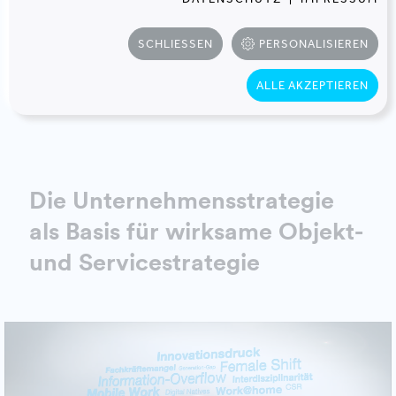
MitarbeiterInnen bei gleichzeitiger Reduktion der
Fläche
. Langfristig betrachtet bedeutet die neue
SCHLIESSEN
PERSONALISIEREN
Infrastruktur Einsparungen in Millionenhöhe. © Helge
Bauer
ALLE AKZEPTIEREN
Die Unternehmensstrategie
als Basis für wirksame Objekt-
und Servicestrategie