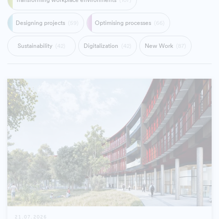
Designing projects
(59)
Optimising processes
(66)
Sustainability
(42)
Digitalization
(42)
New Work
(87)
21.07.2026