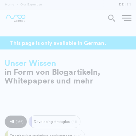
Home
Our Expertise
DE
EN
This page is only available in German.
Unser Wissen
in Form von Blog­artikeln,
Whitepapers und mehr
All
(166)
Developing strategies
(41)
Transforming workplace environments
(107)